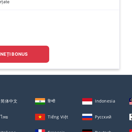
rțate
INEȚI BONUS
简体中文
हिन्दी
Indonesia
ไทย
Tiếng Việt
Русский