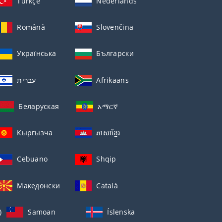
Türkçe
Nederlands
Română
Slovenčina
Українська
Български
עברית
Afrikaans
Беларуская
አማርኛ
Кыргызча
ភាសាខ្មែរ
Cebuano
Shqip
Македонски
Català
)
Samoan
Íslenska