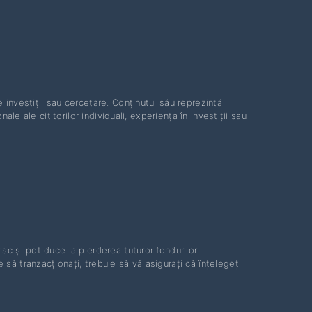
investiții sau cercetare. Conținutul său reprezintă
le ale cititorilor individuali, experiența în investiții sau
isc și pot duce la pierderea tuturor fondurilor
să tranzacționați, trebuie să vă asigurați că înțelegeți