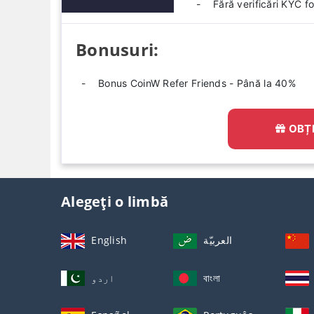
Fără verificări KYC fo
Bonusuri:
Bonus CoinW Refer Friends - Până la 40%
OBȚ
Alegeți o limbă
English
العربيّة
اردو
বাংলা