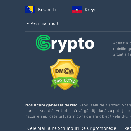
Bosanski
Kreyòl
Vezi mai mult
Această p
opiniile g
situația f
Notificare generală de risc
: Produsele de tranzacționare
dumneavoastră. Ar trebui să vă gândiți dacă vă puteți perm
riscurile implicate și luați în considerare obiectivele dvs. 
Cele Mai Bune Schimburi De Criptomonede
Rec