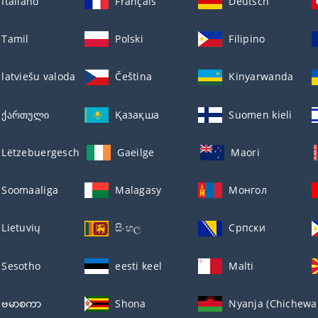
Italiano
Français
Deutsch
Tamil
Polski
Filipino
latviešu valoda
Čeština
Kinyarwanda
ქართული
Қазақша
Suomen kieli
Lëtzebuergesch
Gaeilge
Maori
Soomaaliga
Malagasy
Монгол
Lietuvių
සිංහල
Српски
Sesotho
eesti keel
Malti
ဗမာစကာ
Shona
Nyanja (Chichewa