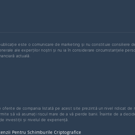
ublicație este o comunicare de marketing și nu constituie consiliere de 
enerale ale experților noștri și nu ia în considerare circumstanțele persona
inanciară actuală.
 oferite de compania listată pe acest site prezintă un nivel ridicat de r
ite să vă asumați riscul mare de a vă pierde banii. Înainte de a decide 
de investiții și nivelul de experiență.
enzii Pentru Schimburile Criptografice