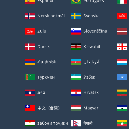
Español
Português
Norsk bokmål
Svenska
Zulu
Slovenščina
Dansk
Kiswahili
Հայերեն
آذربايجان
Туркмен
Ўзбек
ລາວ
Hrvatski
中文（台灣）
Magyar
забо́ни тоҷикӣ́
नेपाली