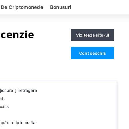
i De Criptomonede
Bonusuri
cenzie
Viziteaza site-ul
Cont deschis
ionare și retragere
at
coins
mpăra cripto cu fiat