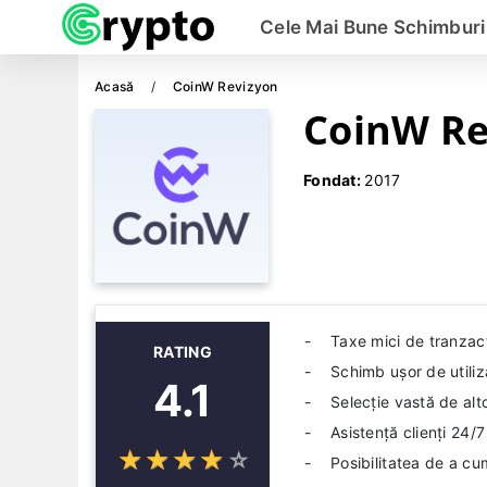
Cele Mai Bune Schimbur
Acasă
CoinW Revizyon
CoinW Re
Fondat:
2017
Taxe mici de tranzacț
RATING
Schimb ușor de utiliz
4.1
Selecție vastă de alt
Asistență clienți 24/7
☆
★
☆
★
☆
★
☆
★
☆
★
Posibilitatea de a cu