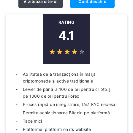
Viziteaza site-ul
Cont deschis
RATING
4.1
☆
★
☆
★
☆
★
☆
★
☆
★
Abilitatea de a tranzacționa în marjă
criptomonede și active tradiționale
Levier de până la 100 de ori pentru cripto și
de 1000 de ori pentru Forex
Proces rapid de înregistrare, fără KYC necesar
Permite achiziționarea Bitcoin pe platformă
Taxe mici
Platforme: platform on its website