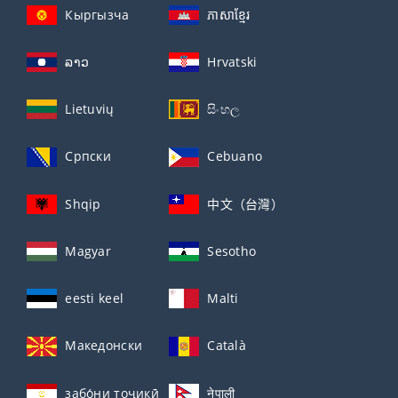
Кыргызча
ភាសាខ្មែរ
ລາວ
Hrvatski
Lietuvių
සිංහල
Српски
Cebuano
Shqip
中文（台灣）
Magyar
Sesotho
eesti keel
Malti
Македонски
Català
забо́ни тоҷикӣ́
नेपाली