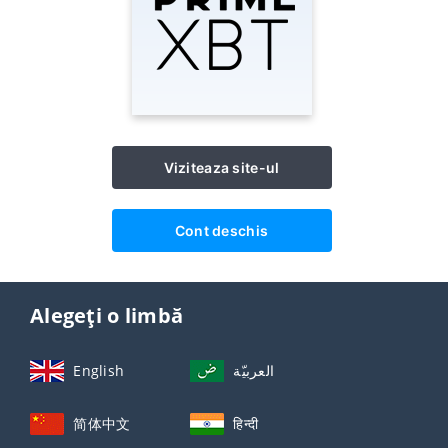
Viziteaza site-ul
Cont deschis
Alegeți o limbă
English
العربيّة
简体中文
हिन्दी