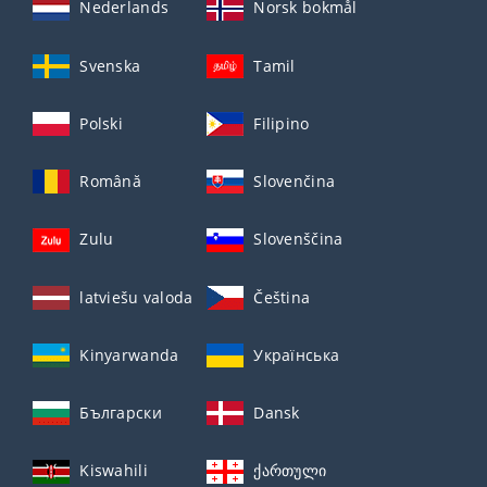
Nederlands
Norsk bokmål
Svenska
Tamil
Polski
Filipino
Română
Slovenčina
Zulu
Slovenščina
latviešu valoda
Čeština
Kinyarwanda
Українська
Български
Dansk
Kiswahili
ქართული