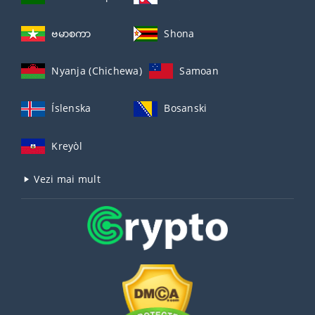
ဗမာစကာ
Shona
Nyanja (Chichewa)
Samoan
Íslenska
Bosanski
Kreyòl
Vezi mai mult