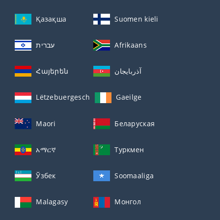
Қазақша
Suomen kieli
עברית
Afrikaans
Հայերեն
آذربايجان
Lëtzebuergesch
Gaeilge
Maori
Беларуская
አማርኛ
Туркмен
Ўзбек
Soomaaliga
Malagasy
Монгол