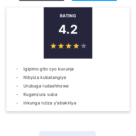
RATING
4.2
☆
★
☆
★
☆
★
☆
★
☆
★
Igipimo gito cyo kuvunja
Nibyiza kubatangiye
Urubuga rudashinzwe
Kugenzura vuba
Inkunga nziza y'abakiriya