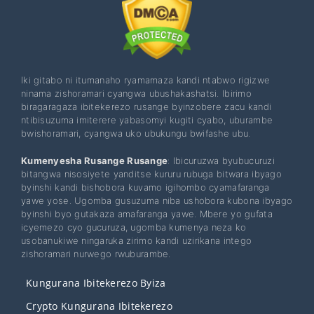
Iki gitabo ni itumanaho ryamamaza kandi ntabwo rigizwe
ninama zishoramari cyangwa ubushakashatsi. Ibirimo
biragaragaza ibitekerezo rusange byinzobere zacu kandi
ntibisuzuma imiterere yabasomyi kugiti cyabo, uburambe
bwishoramari, cyangwa uko ubukungu bwifashe ubu.
Kumenyesha Rusange Rusange
: Ibicuruzwa byubucuruzi
bitangwa nisosiyete yanditse kururu rubuga bitwara ibyago
byinshi kandi bishobora kuvamo igihombo cyamafaranga
yawe yose. Ugomba gusuzuma niba ushobora kubona ibyago
byinshi byo gutakaza amafaranga yawe. Mbere yo gufata
icyemezo cyo gucuruza, ugomba kumenya neza ko
usobanukiwe ningaruka zirimo kandi uzirikana intego
zishoramari nurwego rwuburambe.
Kungurana Ibitekerezo Byiza
Crypto Kungurana Ibitekerezo