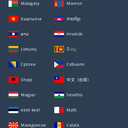
Malagasy
Монгол
Кыргызча
ភាសាខ្មែរ
ລາວ
Hrvatski
Lietuvių
සිංහල
Српски
Cebuano
Shqip
中文（台灣）
Magyar
Sesotho
eesti keel
Malti
Македонски
Català