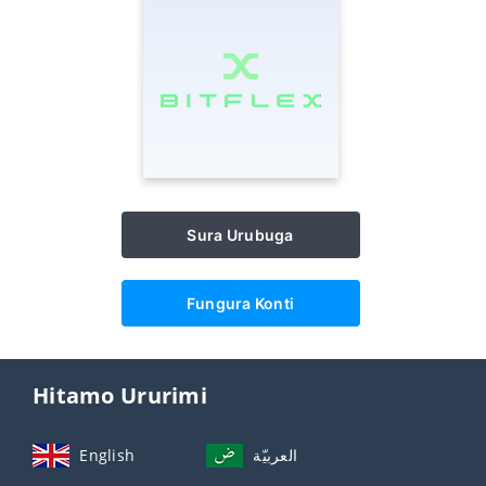
Sura Urubuga
Fungura Konti
Hitamo Ururimi
English
العربيّة