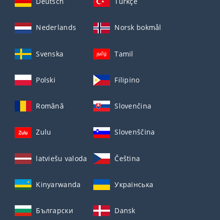
Deutsch
Türkçe
Nederlands
Norsk bokmål
Svenska
Tamil
Polski
Filipino
Română
Slovenčina
Zulu
Slovenščina
latviešu valoda
Čeština
Kinyarwanda
Українська
Български
Dansk