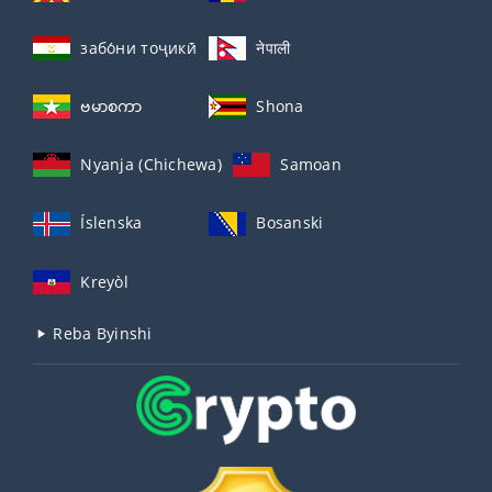
забо́ни тоҷикӣ́
नेपाली
ဗမာစကာ
Shona
Nyanja (Chichewa)
Samoan
Íslenska
Bosanski
Kreyòl
Reba Byinshi