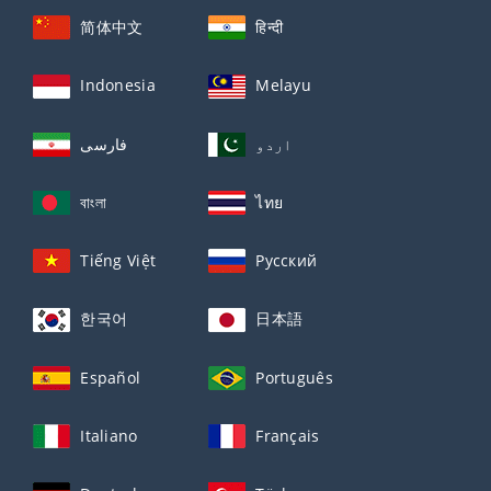
简体中文
हिन्दी
Indonesia
Melayu
اردو
فارسی
বাংলা
ไทย
Tiếng Việt
Русский
한국어
日本語
Español
Português
Italiano
Français