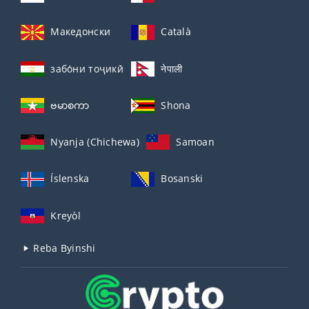
Македонски
Català
забо́ни тоҷикӣ́
नेपाली
ဗမာစကာ
Shona
Nyanja (Chichewa)
Samoan
Íslenska
Bosanski
Kreyòl
Reba Byinshi