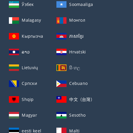
Ўзбек
Soomaaliga
Malagasy
Монгол
Кыргызча
ភាសាខ្មែរ
ລາວ
Hrvatski
Lietuvių
සිංහල
Српски
Cebuano
Shqip
中文（台灣）
Magyar
Sesotho
eesti keel
Malti