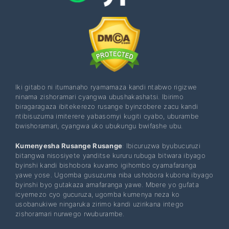
Iki gitabo ni itumanaho ryamamaza kandi ntabwo rigizwe
ninama zishoramari cyangwa ubushakashatsi. Ibirimo
biragaragaza ibitekerezo rusange byinzobere zacu kandi
ntibisuzuma imiterere yabasomyi kugiti cyabo, uburambe
bwishoramari, cyangwa uko ubukungu bwifashe ubu.
Kumenyesha Rusange Rusange
: Ibicuruzwa byubucuruzi
bitangwa nisosiyete yanditse kururu rubuga bitwara ibyago
byinshi kandi bishobora kuvamo igihombo cyamafaranga
yawe yose. Ugomba gusuzuma niba ushobora kubona ibyago
byinshi byo gutakaza amafaranga yawe. Mbere yo gufata
icyemezo cyo gucuruza, ugomba kumenya neza ko
usobanukiwe ningaruka zirimo kandi uzirikana intego
zishoramari nurwego rwuburambe.