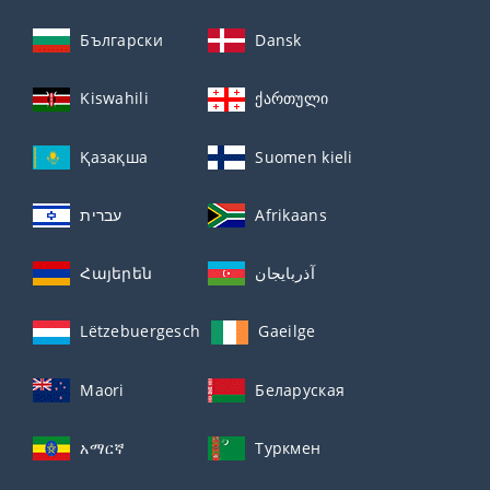
Български
Dansk
Kiswahili
ქართული
Қазақша
Suomen kieli
עברית
Afrikaans
Հայերեն
آذربايجان
Lëtzebuergesch
Gaeilge
Maori
Беларуская
አማርኛ
Туркмен