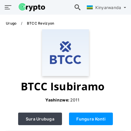
Kinyarwanda
Urugo
BTCC Revizyon
BTCC Isubiramo
Yashinzwe:
2011
Sura Urubuga
Fungura Konti