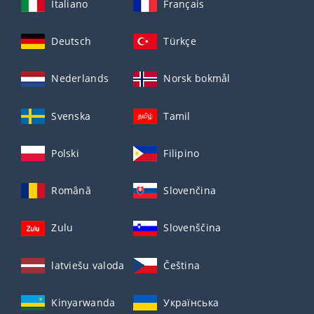
Italiano
Français
Deutsch
Türkçe
Nederlands
Norsk bokmål
Svenska
Tamil
Polski
Filipino
Română
Slovenčina
Zulu
Slovenščina
latviešu valoda
Čeština
Kinyarwanda
Українська