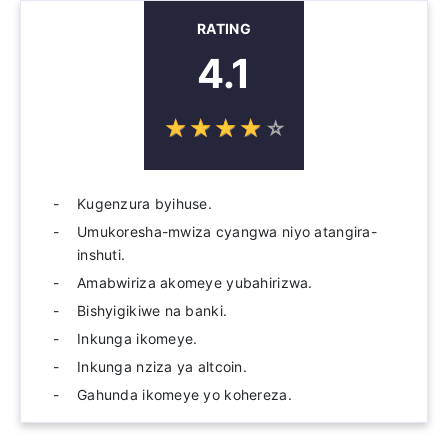
RATING
4.1
☆
★
☆
★
☆
★
☆
★
☆
★
Kugenzura byihuse.
Umukoresha-mwiza cyangwa niyo atangira-
inshuti.
Amabwiriza akomeye yubahirizwa.
Bishyigikiwe na banki.
Inkunga ikomeye.
Inkunga nziza ya altcoin.
Gahunda ikomeye yo kohereza.