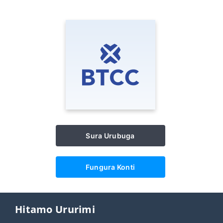
Sura Urubuga
Fungura Konti
Hitamo Ururimi