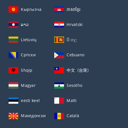
Кыргызча
ភាសាខ្មែរ
ລາວ
Hrvatski
Lietuvių
සිංහල
Српски
Cebuano
Shqip
中文（台灣）
Magyar
Sesotho
eesti keel
Malti
Македонски
Català