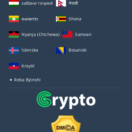
забо́ни тоҷикӣ́
नेपाली
ဗမာစကာ
Shona
Nyanja (Chichewa)
Samoan
Íslenska
Bosanski
Kreyòl
Reba Byinshi