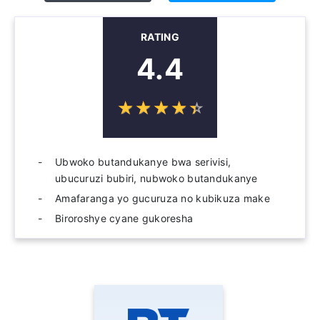
RATING
4.4
☆
★
☆
★
☆
★
☆
★
☆
★
Ubwoko butandukanye bwa serivisi,
ubucuruzi bubiri, nubwoko butandukanye
Amafaranga yo gucuruza no kubikuza make
Biroroshye cyane gukoresha