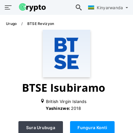
Kinyarwanda
Urugo
BTSE Revizyon
BTSE Isubiramo
British Virgin Islands
Yashinzwe:
2018
Sura Urubuga
Fungura Konti