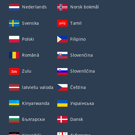
Nederlands
Norsk bokmål
Svenska
Tamil
Polski
Filipino
Română
Slovenčina
Zulu
Slovenščina
latviešu valoda
Čeština
Kinyarwanda
Українська
Български
Dansk