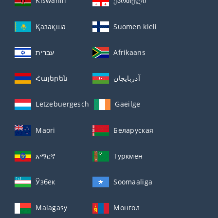
Kiswahili
ქართული
Қазақша
Suomen kieli
עברית
Afrikaans
Հայերեն
آذربايجان
Lëtzebuergesch
Gaeilge
Maori
Беларуская
አማርኛ
Туркмен
Ўзбек
Soomaaliga
Malagasy
Монгол