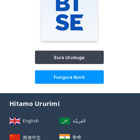
Sura Urubuga
Fungura Konti
Hitamo Ururimi
English
العربيّة
简体中文
हिन्दी