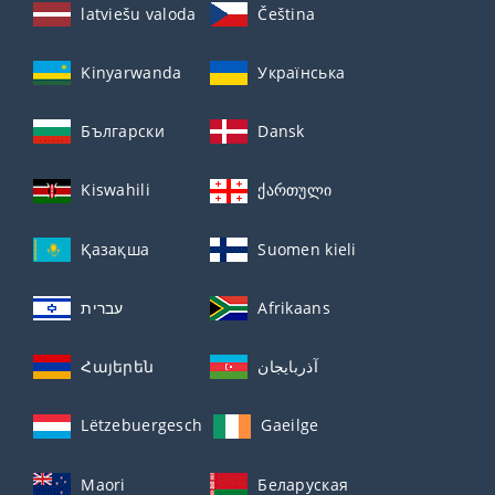
latviešu valoda
Čeština
Kinyarwanda
Українська
Български
Dansk
Kiswahili
ქართული
Қазақша
Suomen kieli
עברית
Afrikaans
Հայերեն
آذربايجان
Lëtzebuergesch
Gaeilge
Maori
Беларуская