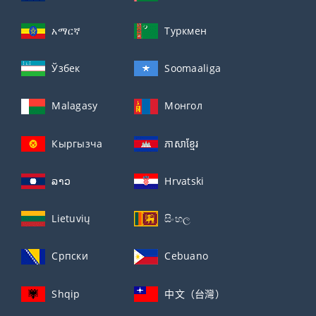
አማርኛ
Туркмен
Ўзбек
Soomaaliga
Malagasy
Монгол
Кыргызча
ភាសាខ្មែរ
ລາວ
Hrvatski
Lietuvių
සිංහල
Српски
Cebuano
Shqip
中文（台灣）