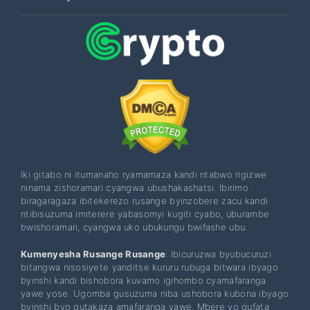
Iki gitabo ni itumanaho ryamamaza kandi ntabwo rigizwe
ninama zishoramari cyangwa ubushakashatsi. Ibirimo
biragaragaza ibitekerezo rusange byinzobere zacu kandi
ntibisuzuma imiterere yabasomyi kugiti cyabo, uburambe
bwishoramari, cyangwa uko ubukungu bwifashe ubu.
Kumenyesha Rusange Rusange
: Ibicuruzwa byubucuruzi
bitangwa nisosiyete yanditse kururu rubuga bitwara ibyago
byinshi kandi bishobora kuvamo igihombo cyamafaranga
yawe yose. Ugomba gusuzuma niba ushobora kubona ibyago
byinshi byo gutakaza amafaranga yawe. Mbere yo gufata