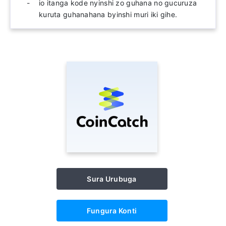
io itanga kode nyinshi zo guhana no gucuruza
kuruta guhanahana byinshi muri iki gihe.
Sura Urubuga
Fungura Konti