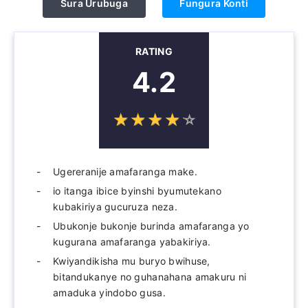
Sura Urubuga
Fungura Konti
RATING
4.2
☆
★
☆
★
☆
★
☆
★
☆
★
Ugereranije amafaranga make.
io itanga ibice byinshi byumutekano
kubakiriya gucuruza neza.
Ubukonje bukonje burinda amafaranga yo
kugurana amafaranga yabakiriya.
Kwiyandikisha mu buryo bwihuse,
bitandukanye no guhanahana amakuru ni
amaduka yindobo gusa.