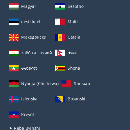
Magyar
Sesotho
eesti keel
Malti
Македонски
Català
забо́ни тоҷикӣ́
नेपाली
ဗမာစကာ
Shona
Nyanja (Chichewa)
Samoan
Íslenska
Bosanski
Kreyòl
Reba Byinshi