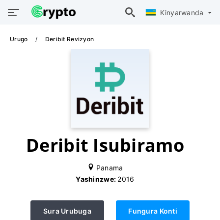
Kinyarwanda
Urugo
Deribit Revizyon
Deribit Isubiramo
Panama
Yashinzwe:
2016
Sura Urubuga
Fungura Konti