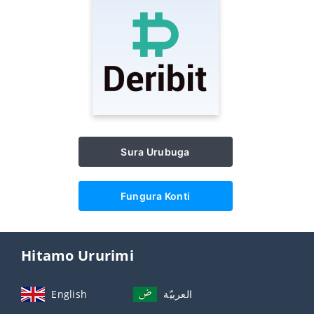
Sura Urubuga
Fungura Konti
Hitamo Ururimi
English
العربيّة