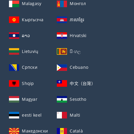
Malagasy
Монгол
Кыргызча
ភាសាខ្មែរ
ລາວ
Hrvatski
Lietuvių
සිංහල
Српски
Cebuano
Shqip
中文（台灣）
Magyar
Sesotho
eesti keel
Malti
Македонски
Català