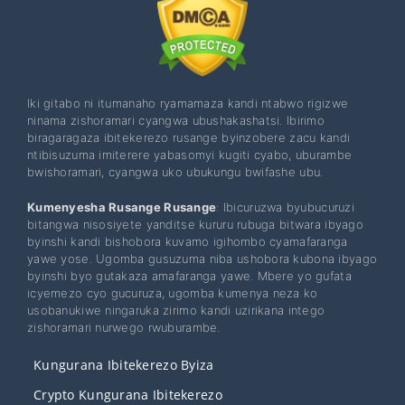
Iki gitabo ni itumanaho ryamamaza kandi ntabwo rigizwe
ninama zishoramari cyangwa ubushakashatsi. Ibirimo
biragaragaza ibitekerezo rusange byinzobere zacu kandi
ntibisuzuma imiterere yabasomyi kugiti cyabo, uburambe
bwishoramari, cyangwa uko ubukungu bwifashe ubu.
Kumenyesha Rusange Rusange
: Ibicuruzwa byubucuruzi
bitangwa nisosiyete yanditse kururu rubuga bitwara ibyago
byinshi kandi bishobora kuvamo igihombo cyamafaranga
yawe yose. Ugomba gusuzuma niba ushobora kubona ibyago
byinshi byo gutakaza amafaranga yawe. Mbere yo gufata
icyemezo cyo gucuruza, ugomba kumenya neza ko
usobanukiwe ningaruka zirimo kandi uzirikana intego
zishoramari nurwego rwuburambe.
Kungurana Ibitekerezo Byiza
Crypto Kungurana Ibitekerezo