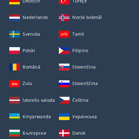
Deutsch
Türkçe
Nederlands
Norsk bokmål
Svenska
Tamil
Polski
Filipino
Română
Slovenčina
Zulu
Slovenščina
latviešu valoda
Čeština
Kinyarwanda
Українська
Български
Dansk