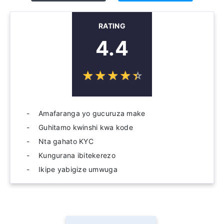
RATING
4.4
☆
★
☆
★
☆
★
☆
★
☆
★
Amafaranga yo gucuruza make
Guhitamo kwinshi kwa kode
Nta gahato KYC
Kungurana ibitekerezo
Ikipe yabigize umwuga