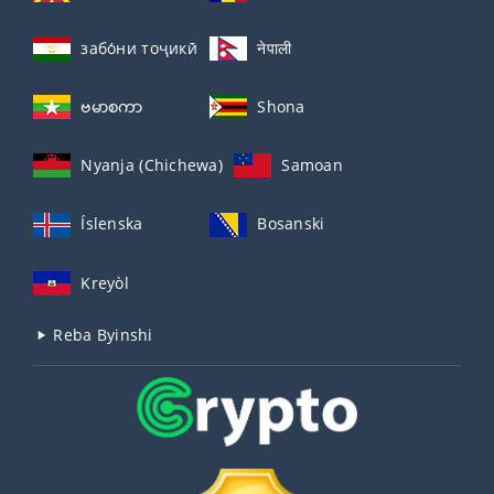
забо́ни тоҷикӣ́
नेपाली
ဗမာစကာ
Shona
Nyanja (Chichewa)
Samoan
Íslenska
Bosanski
Kreyòl
Reba Byinshi