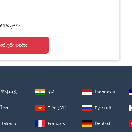
 60% දක්වා
ස් ලබා ගන්න
简体中文
हिन्दी
Indonesia
ไทย
Tiếng Việt
Русский
Italiano
Français
Deutsch