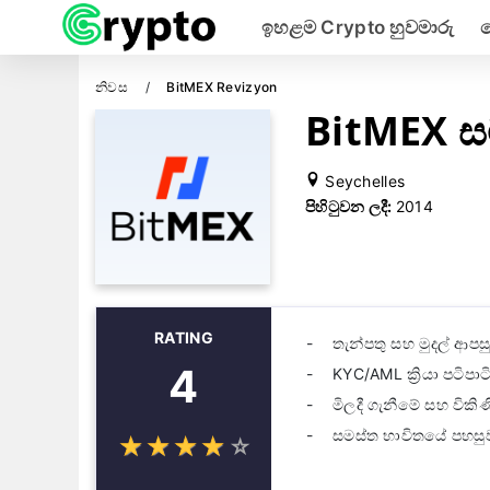
ඉහළම Crypto හුවමාරු
නිවස
BitMEX Revizyon
BitMEX 
Seychelles
පිහිටුවන ලදී:
2014
RATING
තැන්පතු සහ මුදල් ආපස
4
KYC/AML ක්‍රියා පටිපාට
මිලදී ගැනීමේ සහ විකි
සමස්ත භාවිතයේ පහසු
☆
★
☆
★
☆
★
☆
★
☆
★