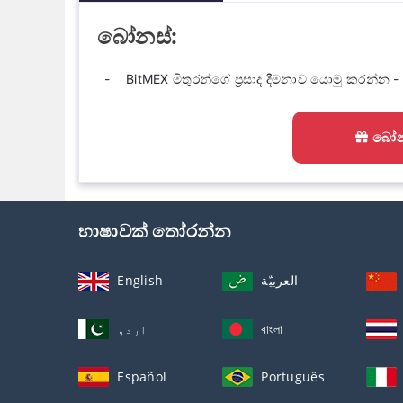
බෝනස්:
BitMEX මිතුරන්ගේ ප්‍රසාද දීමනාව යොමු කරන්න -
බෝන
භාෂාවක් තෝරන්න
English
العربيّة
اردو
বাংলা
Español
Português