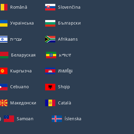
Română
Slovenčina
Українська
Български
עברית
Afrikaans
Беларуская
አማርኛ
Кыргызча
ភាសាខ្មែរ
Cebuano
Shqip
Македонски
Català
)
Samoan
Íslenska