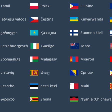
Tamil
Polski
Filipino
latviešu valoda
Čeština
Kinyarwanda
ქართული
Қазақша
Suomen kieli
Lëtzebuergesch
Gaeilge
Maori
Soomaaliga
Malagasy
Монгол
Lietuvių
සිංහල
Српски
Sesotho
eesti keel
Malti
ဗမာစကာ
Shona
Nyanja (Chichewa