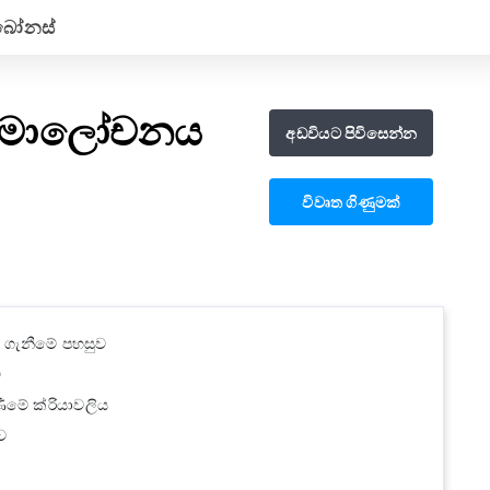
බෝනස්
සමාලෝචනය
අඩවියට පිවිසෙන්න
විවෘත ගිණුමක්
ු ගැනීමේ පහසුව
ි
ණීමේ ක්රියාවලිය
ව