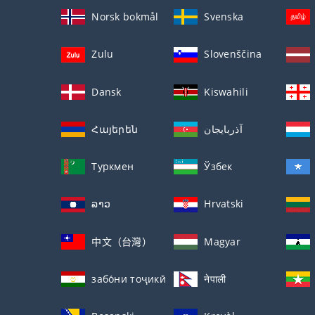
Norsk bokmål
Svenska
Zulu
Slovenščina
Dansk
Kiswahili
Հայերեն
آذربايجان
Туркмен
Ўзбек
ລາວ
Hrvatski
中文（台灣）
Magyar
забо́ни тоҷикӣ́
नेपाली