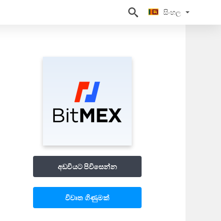
සිංහල
සිංහල
අඩවියට පිවිසෙන්න
විවෘත ගිණුමක්