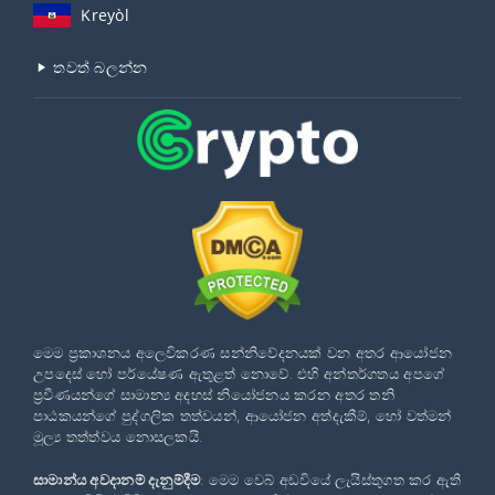
Kreyòl
තවත් බලන්න
මෙම ප්‍රකාශනය අලෙවිකරණ සන්නිවේදනයක් වන අතර ආයෝජන
උපදෙස් හෝ පර්යේෂණ ඇතුළත් නොවේ. එහි අන්තර්ගතය අපගේ
ප්‍රවීණයන්ගේ සාමාන්‍ය අදහස් නියෝජනය කරන අතර තනි
පාඨකයන්ගේ පුද්ගලික තත්වයන්, ආයෝජන අත්දැකීම්, හෝ වත්මන්
මූල්‍ය තත්ත්වය නොසලකයි.
සාමාන්ය අවදානම් දැනුම්දීම
: මෙම වෙබ් අඩවියේ ලැයිස්තුගත කර ඇති