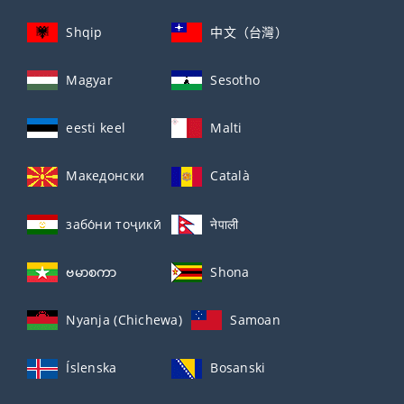
Shqip
中文（台灣）
Magyar
Sesotho
eesti keel
Malti
Македонски
Català
забо́ни тоҷикӣ́
नेपाली
ဗမာစကာ
Shona
Nyanja (Chichewa)
Samoan
Íslenska
Bosanski