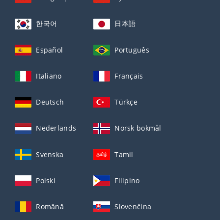
한국어
日本語
Español
Português
Italiano
Français
Deutsch
Türkçe
Nederlands
Norsk bokmål
Svenska
Tamil
Polski
Filipino
Română
Slovenčina