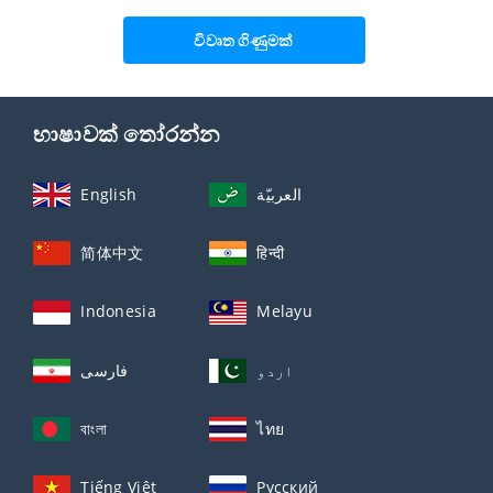
විවෘත ගිණුමක්
භාෂාවක් තෝරන්න
English
العربيّة
简体中文
हिन्दी
Indonesia
Melayu
اردو
فارسی
বাংলা
ไทย
Tiếng Việt
Русский