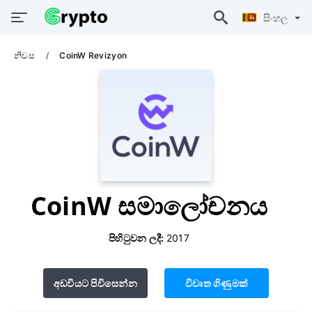
සිංහල
නිවස
CoinW Revizyon
CoinW සමාලෝචනය
පිහිටුවන ලදී:
2017
අඩවියට පිවිසෙන්න
විවෘත ගිණුමක්