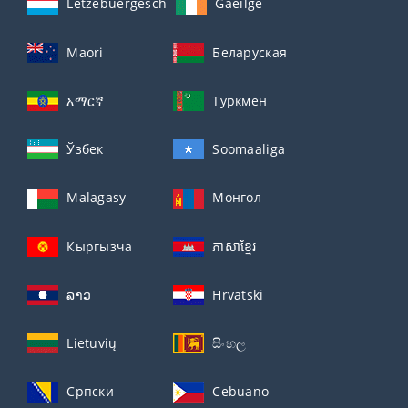
Lëtzebuergesch
Gaeilge
Maori
Беларуская
አማርኛ
Туркмен
Ўзбек
Soomaaliga
Malagasy
Монгол
Кыргызча
ភាសាខ្មែរ
ລາວ
Hrvatski
Lietuvių
සිංහල
Српски
Cebuano