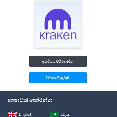
අඩවියට පිවිසෙන්න
විවෘත ගිණුමක්
භාෂාවක් තෝරන්න
English
العربيّة