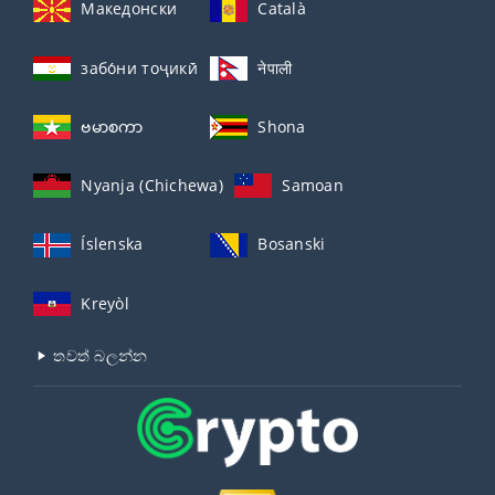
Македонски
Català
забо́ни тоҷикӣ́
नेपाली
ဗမာစကာ
Shona
Nyanja (Chichewa)
Samoan
Íslenska
Bosanski
Kreyòl
තවත් බලන්න