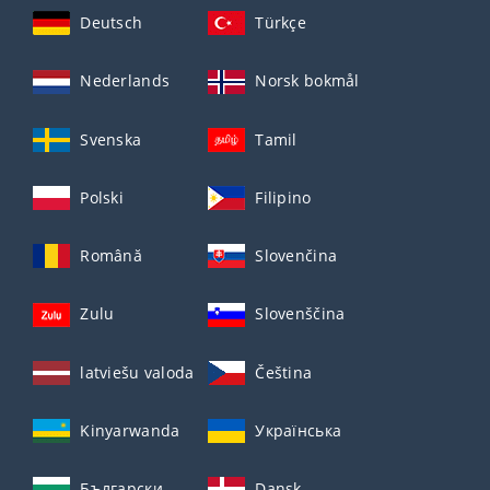
Deutsch
Türkçe
Nederlands
Norsk bokmål
Svenska
Tamil
Polski
Filipino
Română
Slovenčina
Zulu
Slovenščina
latviešu valoda
Čeština
Kinyarwanda
Українська
Български
Dansk