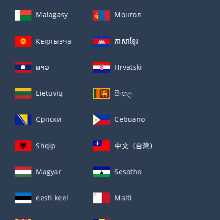
Malagasy
Монгол
Кыргызча
ភាសាខ្មែរ
ລາວ
Hrvatski
Lietuvių
සිංහල
Српски
Cebuano
Shqip
中文（台灣）
Magyar
Sesotho
eesti keel
Malti