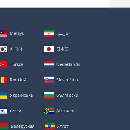
Melayu
فارسی
한국어
日本語
Türkçe
Nederlands
Română
Slovenčina
Українська
Български
עברית
Afrikaans
Беларуская
አማርኛ