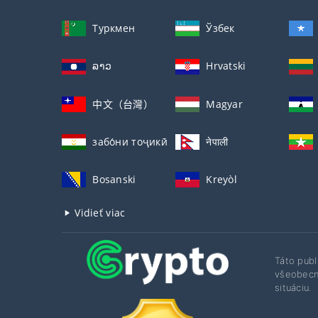
Туркмен
Ўзбек
ລາວ
Hrvatski
中文（台灣）
Magyar
забо́ни тоҷикӣ́
नेपाली
Bosanski
Kreyòl
Vidieť viac
Táto publ
všeobecné
situáciu.