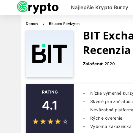
Najlepšie Krypto Burzy
Domov
Bit.com Revizyon
BIT Exch
Recenzia
Založená:
2020
RATING
Nízke výmenné kurz
4.1
Skvelé pre začiatočn
Neväzobná platform
Rýchle overenie
☆
★
☆
★
☆
★
☆
★
☆
★
Výborná zákaznícka