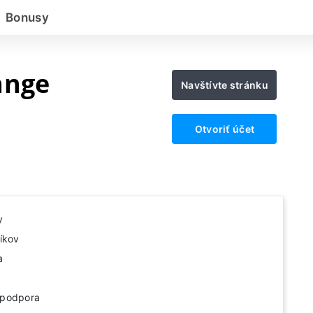
Bonusy
ange
Navštívte stránku
Otvoriť účet
y
íkov
a
 podpora