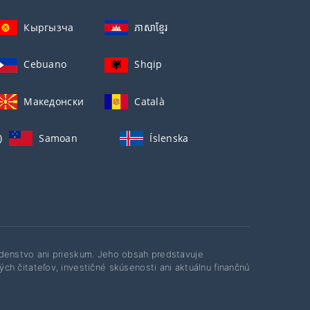
Кыргызча
ភាសាខ្មែរ
Cebuano
Shqip
Македонски
Català
)
Samoan
Íslenska
adenstvo ani prieskum. Jeho obsah predstavuje
h čitateľov, investičné skúsenosti ani aktuálnu finančnú