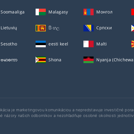
Soomaaliga
Malagasy
Монгол
Lietuvių
සිංහල
Српски
Sesotho
eesti keel
Malti
ဗမာစကာ
Shona
Nyanja (Chichewa
ikácia je marketingovou komunikáciou a nepredstavuje investičné por
 názory našich odborníkov a nezohľadňuje osobné okolnosti jednotlivýc