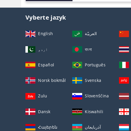
Vyberte jazyk
English
العربيّة
اردو
বাংলা
Español
Português
Norsk bokmål
Svenska
Zulu
Slovenščina
Dansk
Kiswahili
Հայերեն
آذربايجان