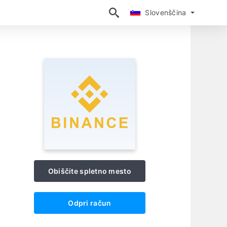
Slovenščina
Slovenščina
Obiščite spletno mesto
Odpri račun