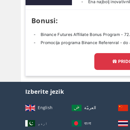
Ena najbolj inovativn
Bonusi:
Binance Futures Affiliate Bonus Program - 
Promocija programa Binance Referenral - do 
PRID
Izberite jezik
English
العربيّة
اردو
বাংলা