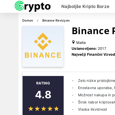
Najboljše Kripto Borze
Domov
Binance Revizyon
Binance 
Malta
Ustanovljeno:
2017
Največji Finančni Vzvo
Zelo nizke pristojbin
RATING
Enostavna uporaba, hi
4.8
Možnost nakupa in pr
Širok nabor kriptoval
☆
★
☆
★
☆
★
☆
★
☆
★
Visoka likvidnost