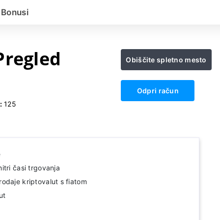
Bonusi
Pregled
Obiščite spletno mesto
Odpri račun
d:
125
e
tri časi trgovanja
odaje kriptovalut s fiatom
ut