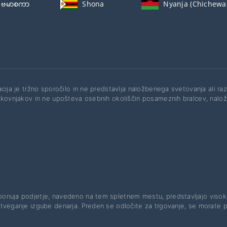
ဗမာစကာ
Shona
Nyanja (Chichewa
acija je tržno sporočilo in ne predstavlja naložbenega svetovanja ali 
okovnjakov in ne upošteva osebnih okoliščin posameznih bralcev, naložb
ih ponuja podjetje, navedeno na tem spletnem mestu, predstavljajo viso
o tveganje izgube denarja. Preden se odločite za trgovanje, se morate 