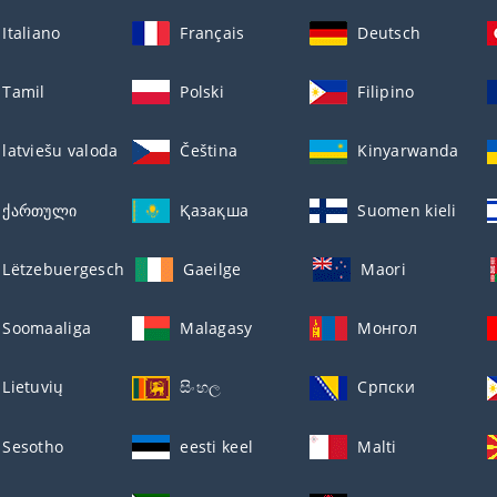
Italiano
Français
Deutsch
Tamil
Polski
Filipino
latviešu valoda
Čeština
Kinyarwanda
ქართული
Қазақша
Suomen kieli
Lëtzebuergesch
Gaeilge
Maori
Soomaaliga
Malagasy
Монгол
Lietuvių
සිංහල
Српски
Sesotho
eesti keel
Malti