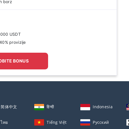
ih borz
72.000 USDT
40% provizije
OBITE BONUS
简体中文
हिन्दी
Indonesia
ไทย
Tiếng Việt
Русский