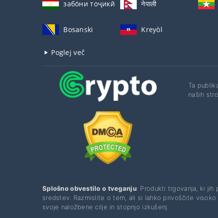
забо́ни тоҷикӣ́
नेपाली
Bosanski
Kreyòl
Poglej več
Ta publik
naših str
Splošno obvestilo o tveganju
: Produkti trgovanja, ki j
sredstev. Razmislite o tem, ali si lahko privoščite visok
svoje naložbene cilje in stopnjo izkušenj.