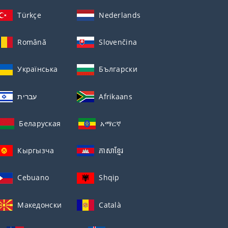
Türkçe
Nederlands
Română
Slovenčina
Українська
Български
עברית
Afrikaans
Беларуская
አማርኛ
Кыргызча
ភាសាខ្មែរ
Cebuano
Shqip
Македонски
Català