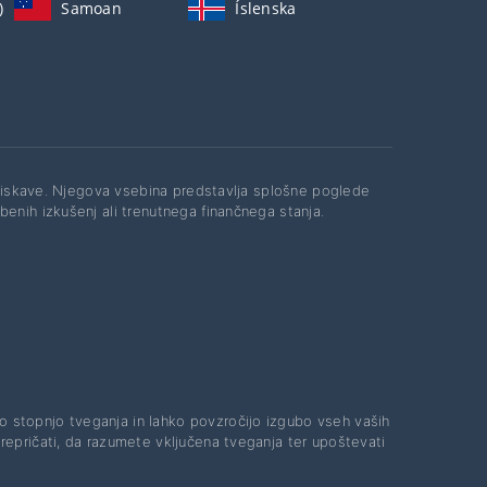
)
Samoan
Íslenska
raziskave. Njegova vsebina predstavlja splošne poglede
enih izkušenj ali trenutnega finančnega stanja.
ko stopnjo tveganja in lahko povzročijo izgubo vseh vaših
prepričati, da razumete vključena tveganja ter upoštevati