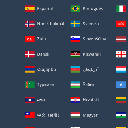
Español
Português
Norsk bokmål
Svenska
Zulu
Slovenščina
Dansk
Kiswahili
Հայերեն
آذربايجان
Туркмен
Ўзбек
ລາວ
Hrvatski
中文（台灣）
Magyar