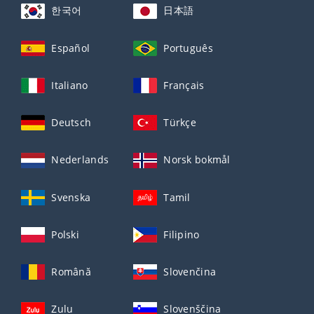
한국어
日本語
Español
Português
Italiano
Français
Deutsch
Türkçe
Nederlands
Norsk bokmål
Svenska
Tamil
Polski
Filipino
Română
Slovenčina
Zulu
Slovenščina