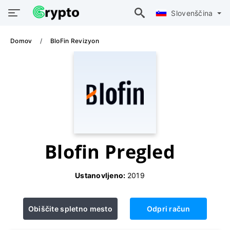
Slovenščina
Domov
BloFin Revizyon
Blofin Pregled
Ustanovljeno:
2019
Obiščite spletno mesto
Odpri račun