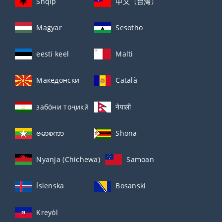
Shqip
中文（台灣）
Magyar
Sesotho
eesti keel
Malti
Македонски
Català
забо́ни тоҷикӣ́
नेपाली
ဗမာစကာ
Shona
Nyanja (Chichewa)
Samoan
Íslenska
Bosanski
Kreyòl