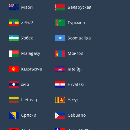
Maori
Беларуская
አማርኛ
Туркмен
Ўзбек
Soomaaliga
Malagasy
Монгол
Кыргызча
ភាសាខ្មែរ
ລາວ
Hrvatski
Lietuvių
සිංහල
Српски
Cebuano