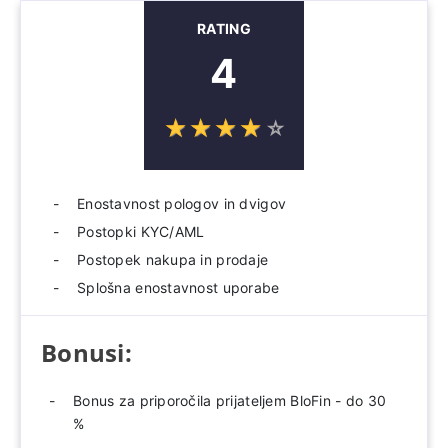
RATING
4
☆
★
☆
★
☆
★
☆
★
☆
★
Enostavnost pologov in dvigov
Postopki KYC/AML
Postopek nakupa in prodaje
Splošna enostavnost uporabe
Bonusi:
Bonus za priporočila prijateljem BloFin - do 30
%