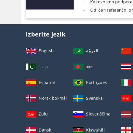
Kakovostna podpora 
Odličen referenčni p
Izberite jezik
English
العربيّة
اردو
বাংলা
Español
Português
Norsk bokmål
Svenska
Zulu
Slovenščina
Dansk
Kiswahili