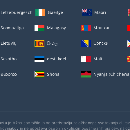
Lëtzebuergesch
Gaeilge
Maori
Soomaaliga
Malagasy
Монгол
Lietuvių
සිංහල
Српски
Sesotho
eesti keel
Malti
ဗမာစကာ
Shona
Nyanja (Chichewa
acija je tržno sporočilo in ne predstavlja naložbenega svetovanja ali 
okovnjakov in ne upošteva osebnih okoliščin posameznih bralcev, naložb