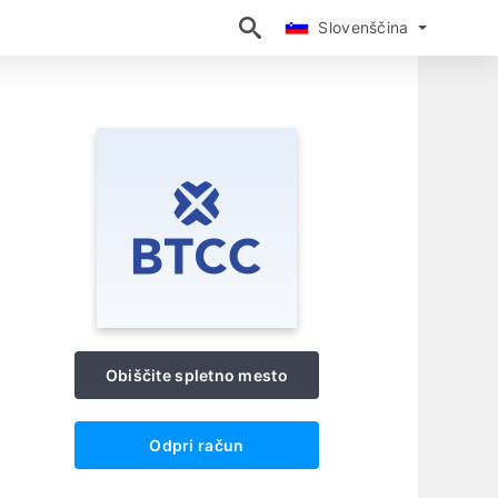
Slovenščina
Slovenščina
Obiščite spletno mesto
Odpri račun