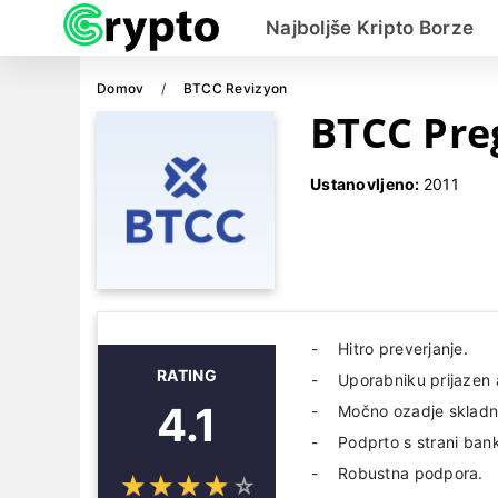
Najboljše Kripto Borze
Domov
BTCC Revizyon
BTCC Pre
Ustanovljeno:
2011
Hitro preverjanje.
RATING
Uporabniku prijazen a
4.1
Močno ozadje skladno
Podprto s strani ban
Robustna podpora.
☆
★
☆
★
☆
★
☆
★
☆
★