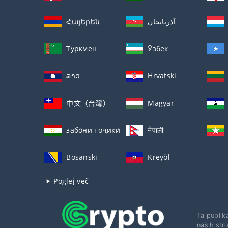
Հայերեն
آذربايجان
Туркмен
Ўзбек
ລາວ
Hrvatski
中文（台灣）
Magyar
забо́ни тоҷикӣ́
नेपाली
Bosanski
Kreyòl
Poglej več
Ta publik
naših str