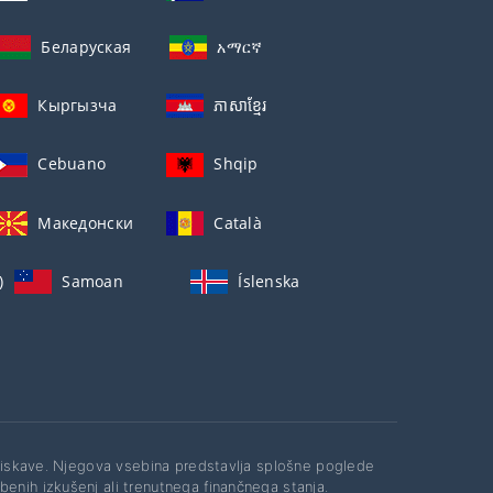
Беларуская
አማርኛ
Кыргызча
ភាសាខ្មែរ
Cebuano
Shqip
Македонски
Català
)
Samoan
Íslenska
raziskave. Njegova vsebina predstavlja splošne poglede
enih izkušenj ali trenutnega finančnega stanja.