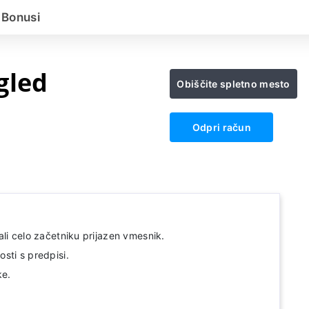
Bonusi
gled
Obiščite spletno mesto
Odpri račun
li celo začetniku prijazen vmesnik.
sti s predpisi.
ke.