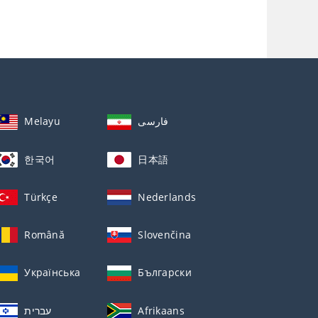
Melayu
فارسی
한국어
日本語
Türkçe
Nederlands
Română
Slovenčina
Українська
Български
עברית
Afrikaans