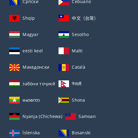
Српски
Cebuano
Shqip
中文（台灣）
Magyar
Sesotho
eesti keel
Malti
Македонски
Català
забо́ни тоҷикӣ́
नेपाली
ဗမာစကာ
Shona
Nyanja (Chichewa)
Samoan
Íslenska
Bosanski