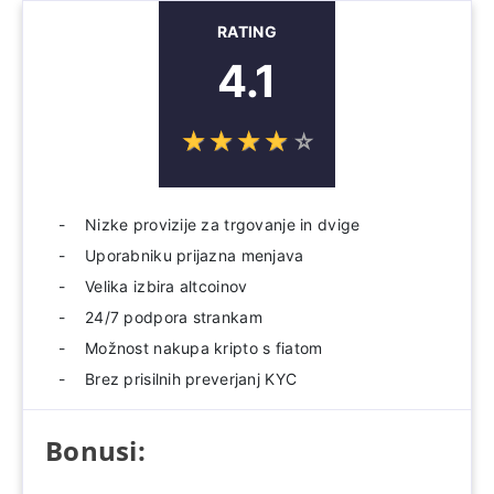
RATING
4.1
☆
★
☆
★
☆
★
☆
★
☆
★
Nizke provizije za trgovanje in dvige
Uporabniku prijazna menjava
Velika izbira altcoinov
24/7 podpora strankam
Možnost nakupa kripto s fiatom
Brez prisilnih preverjanj KYC
Bonusi: