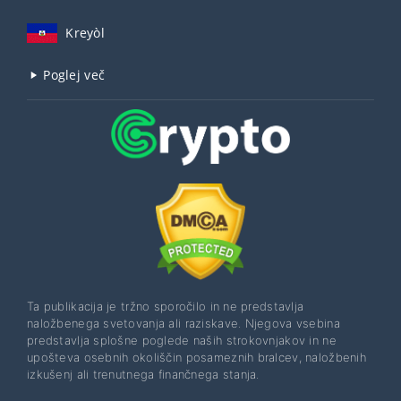
Kreyòl
Poglej več
Ta publikacija je tržno sporočilo in ne predstavlja
naložbenega svetovanja ali raziskave. Njegova vsebina
predstavlja splošne poglede naših strokovnjakov in ne
upošteva osebnih okoliščin posameznih bralcev, naložbenih
izkušenj ali trenutnega finančnega stanja.