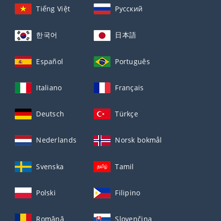
Tiếng Việt
Русский
한국어
日本語
Español
Português
Italiano
Français
Deutsch
Türkçe
Nederlands
Norsk bokmål
Svenska
Tamil
Polski
Filipino
Română
Slovenčina