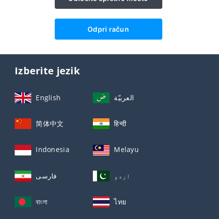
Odpri račun
Izberite jezik
English
العربيّة
简体中文
हिन्दी
Indonesia
Melayu
اردو
فارسی
বাংলা
ไทย