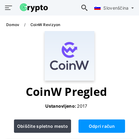
Slovenščina
Domov
CoinW Revizyon
CoinW Pregled
Ustanovljeno:
2017
Obiščite spletno mesto
Odpri račun