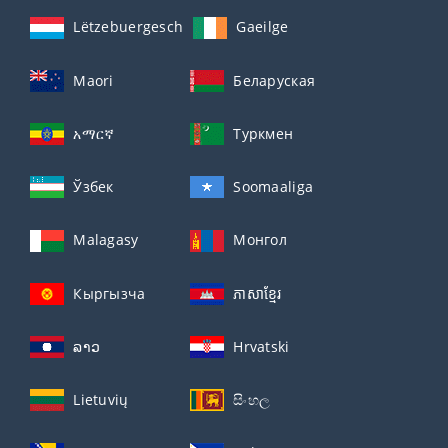
Lëtzebuergesch
Gaeilge
Maori
Беларуская
አማርኛ
Туркмен
Ўзбек
Soomaaliga
Malagasy
Монгол
Кыргызча
ភាសាខ្មែរ
ລາວ
Hrvatski
Lietuvių
සිංහල