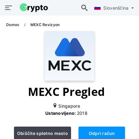
Slovenščina
Domov
MEXC Revizyon
MEXC Pregled
Singapore
Ustanovljeno:
2018
Obiščite spletno mesto
Odpri račun