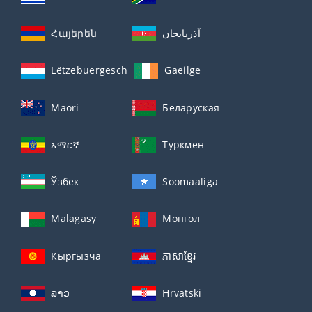
Հայերեն
آذربايجان
Lëtzebuergesch
Gaeilge
Maori
Беларуская
አማርኛ
Туркмен
Ўзбек
Soomaaliga
Malagasy
Монгол
Кыргызча
ភាសាខ្មែរ
ລາວ
Hrvatski