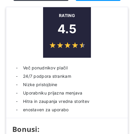
RATING
4.5
☆
★
☆
★
☆
★
☆
★
☆
★
Več ponudnikov plačil
24/7 podpora strankam
Nizke pristojbine
Uporabniku prijazna menjava
Hitra in zaupanja vredna storitev
enostaven za uporabo
Bonusi: