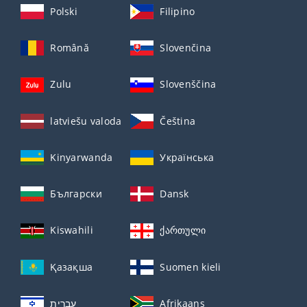
Polski
Filipino
Română
Slovenčina
Zulu
Slovenščina
latviešu valoda
Čeština
Kinyarwanda
Українська
Български
Dansk
Kiswahili
ქართული
Қазақша
Suomen kieli
עברית
Afrikaans