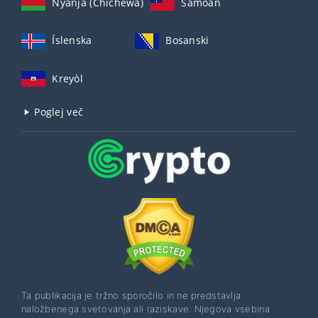
Nyanja (Chichewa)
Samoan
Íslenska
Bosanski
Kreyòl
Poglej več
Ta publikacija je tržno sporočilo in ne predstavlja
naložbenega svetovanja ali raziskave. Njegova vsebina