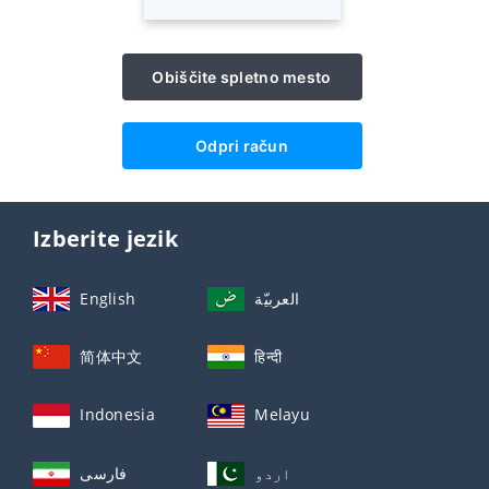
Obiščite spletno mesto
Odpri račun
Izberite jezik
English
العربيّة
简体中文
हिन्दी
Indonesia
Melayu
اردو
فارسی