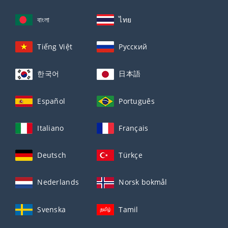
বাংলা
ไทย
Tiếng Việt
Русский
한국어
日本語
Español
Português
Italiano
Français
Deutsch
Türkçe
Nederlands
Norsk bokmål
Svenska
Tamil