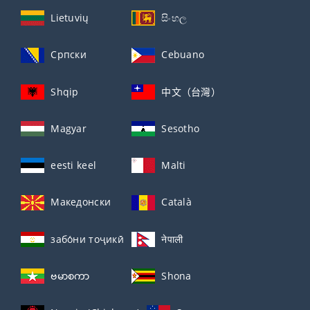
Lietuvių
සිංහල
Српски
Cebuano
Shqip
中文（台灣）
Magyar
Sesotho
eesti keel
Malti
Македонски
Català
забо́ни тоҷикӣ́
नेपाली
ဗမာစကာ
Shona