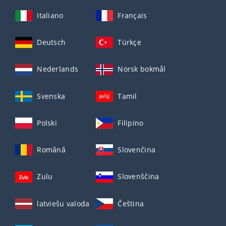
Italiano
Français
Deutsch
Türkçe
Nederlands
Norsk bokmål
Svenska
Tamil
Polski
Filipino
Română
Slovenčina
Zulu
Slovenščina
latviešu valoda
Čeština