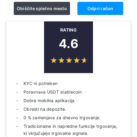
Obiščite spletno mesto
Odpri račun
RATING
4.6
☆
★
☆
★
☆
★
☆
★
☆
★
KYC ni potreben
Poravnava USDT stablecoin
Dobra mobilna aplikacija
Obresti na depozite.
0 % zamenjava za dnevno trgovanje.
Tradicionalne in napredne funkcije trgovanja,
ki vključujejo trgovalne signale.