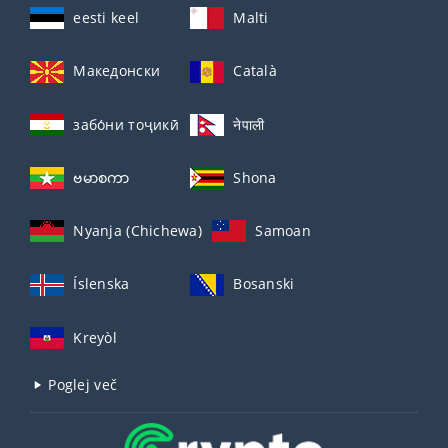
eesti keel
Malti
Македонски
Català
забо́ни тоҷикӣ́
नेपाली
ဗမာစကာ
Shona
Nyanja (Chichewa)
Samoan
Íslenska
Bosanski
Kreyòl
Poglej več