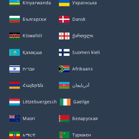
Kinyarwanda
Українська
Български
Dansk
Kiswahili
ქართული
Қазақша
Suomen kieli
עברית
Afrikaans
Հայերեն
آذربايجان
Lëtzebuergesch
Gaeilge
Maori
Беларуская
አማርኛ
Туркмен