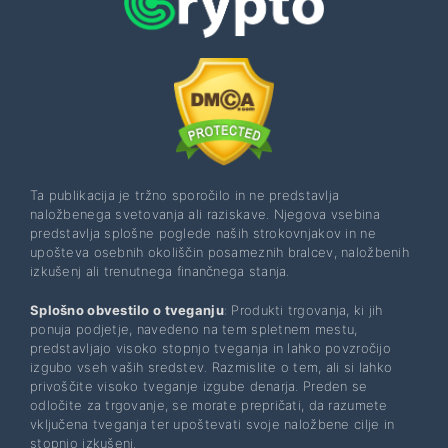
Ta publikacija je tržno sporočilo in ne predstavlja
naložbenega svetovanja ali raziskave. Njegova vsebina
predstavlja splošne poglede naših strokovnjakov in ne
upošteva osebnih okoliščin posameznih bralcev, naložbenih
izkušenj ali trenutnega finančnega stanja.
Splošno obvestilo o tveganju
: Produkti trgovanja, ki jih
ponuja podjetje, navedeno na tem spletnem mestu,
predstavljajo visoko stopnjo tveganja in lahko povzročijo
izgubo vseh vaših sredstev. Razmislite o tem, ali si lahko
privoščite visoko tveganje izgube denarja. Preden se
odločite za trgovanje, se morate prepričati, da razumete
vključena tveganja ter upoštevati svoje naložbene cilje in
stopnjo izkušenj.