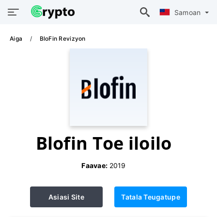
Samoan
Aiga
BloFin Revizyon
Blofin Toe iloilo
Faavae:
2019
Asiasi Site
Tatala Teugatupe