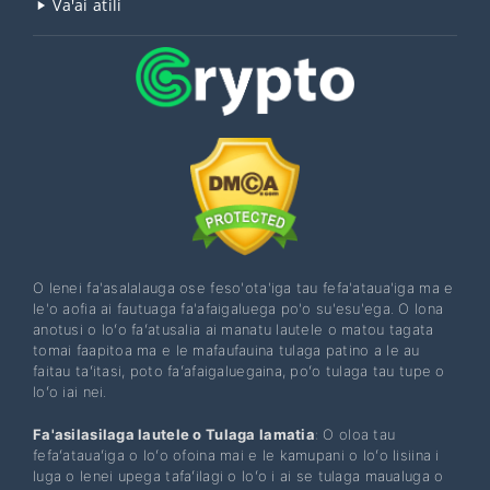
Va'ai atili
O lenei fa'asalalauga ose feso'ota'iga tau fefa'ataua'iga ma e
le'o aofia ai fautuaga fa'afaigaluega po'o su'esu'ega. O lona
anotusi o loʻo faʻatusalia ai manatu lautele o matou tagata
tomai faapitoa ma e le mafaufauina tulaga patino a le au
faitau taʻitasi, poto faʻafaigaluegaina, poʻo tulaga tau tupe o
loʻo iai nei.
Fa'asilasilaga lautele o Tulaga lamatia
: O oloa tau
fefaʻatauaʻiga o loʻo ofoina mai e le kamupani o loʻo lisiina i
luga o lenei upega tafaʻilagi o loʻo i ai se tulaga maualuga o