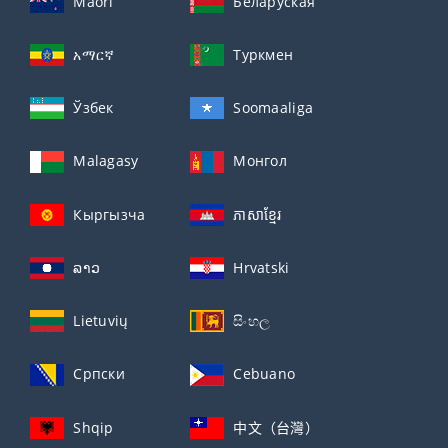
Maori
Беларуская
አማርኛ
Туркмен
Ўзбек
Soomaaliga
Malagasy
Монгол
Кыргызча
ភាសាខ្មែរ
ລາວ
Hrvatski
Lietuvių
සිංහල
Српски
Cebuano
Shqip
中文（台灣）