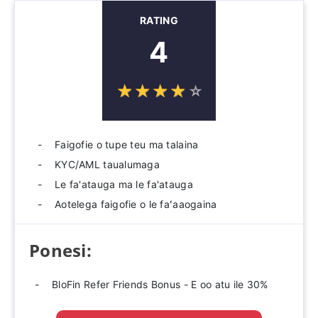
RATING
4
☆
★
☆
★
☆
★
☆
★
☆
★
Faigofie o tupe teu ma talaina
KYC/AML taualumaga
Le fa'atauga ma le fa'atauga
Aotelega faigofie o le faʻaaogaina
Ponesi:
BloFin Refer Friends Bonus - E oo atu ile 30%