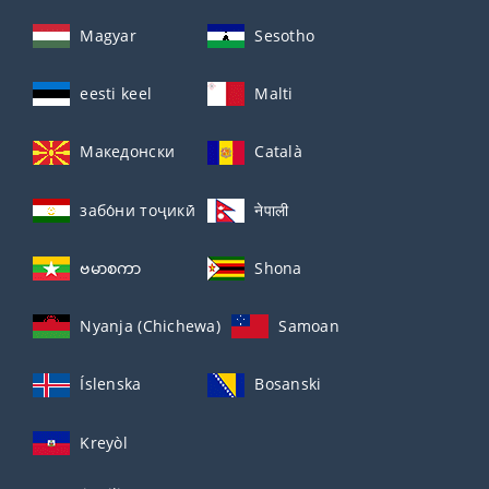
Magyar
Sesotho
eesti keel
Malti
Македонски
Català
забо́ни тоҷикӣ́
नेपाली
ဗမာစကာ
Shona
Nyanja (Chichewa)
Samoan
Íslenska
Bosanski
Kreyòl