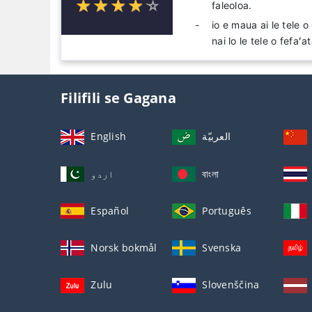
☆
★
☆
★
☆
★
☆
★
☆
★
faleoloa.
io e maua ai le tele 
nai lo le tele o fefaʻa
Filifili se Gagana
English
العربيّة
اردو
বাংলা
Español
Português
Norsk bokmål
Svenska
Zulu
Slovenščina