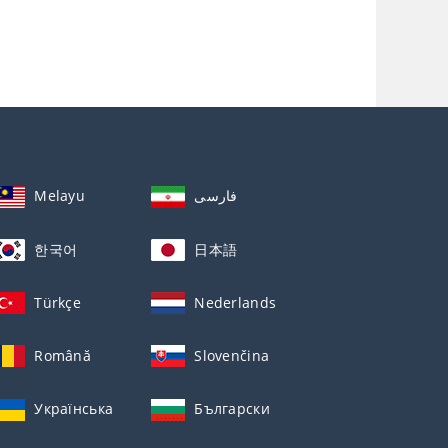
Melayu
فارسی
한국어
日本語
Türkçe
Nederlands
Română
Slovenčina
Українська
Български