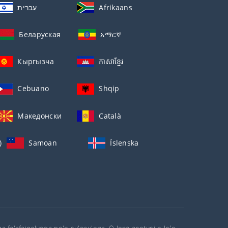
עברית
Afrikaans
Беларуская
አማርኛ
Кыргызча
ភាសាខ្មែរ
Cebuano
Shqip
Македонски
Català
)
Samoan
Íslenska