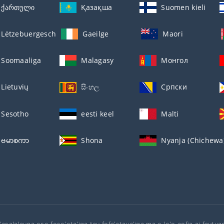
ქართული
Қазақша
Suomen kieli
Lëtzebuergesch
Gaeilge
Maori
Soomaaliga
Malagasy
Монгол
Lietuvių
සිංහල
Српски
Sesotho
eesti keel
Malti
ဗမာစကာ
Shona
Nyanja (Chichewa