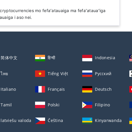
o cryptocurrencies mo fefaʻatauaiga ma fefaʻatauaʻiga
tauaiga i aso nei.
简体中文
हिन्दी
Indonesia
ไทย
Tiếng Việt
Русский
Italiano
Français
Deutsch
Tamil
Polski
Filipino
latviešu valoda
Čeština
Kinyarwanda