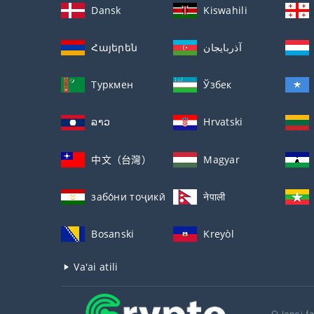
Dansk
Kiswahili
Հայերեն
آذربايجان
Туркмен
Ўзбек
ລາວ
Hrvatski
中文（台灣）
Magyar
забо́ни тоҷикӣ́
नेपाली
Bosanski
Kreyòl
Va'ai atili