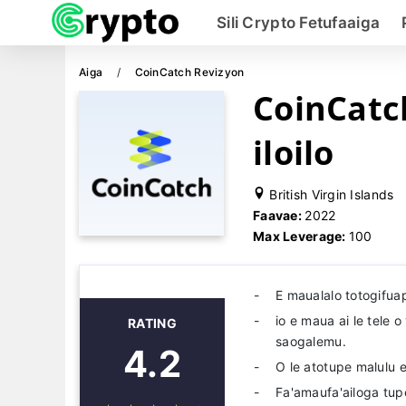
Sili Crypto Fetufaaiga
Aiga
CoinCatch Revizyon
CoinCatc
iloilo
British Virgin Islands
Faavae:
2022
Max Leverage:
100
E maualalo totogifua
io e maua ai le tele 
RATING
saogalemu.
4.2
O le atotupe malulu e
Fa'amaufa'ailoga tupe 