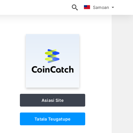
Samoan
Samoan
Asiasi Site
Tatala Teugatupe