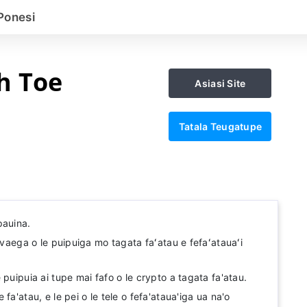
Ponesi
h Toe
Asiasi Site
Tatala Teugatupe
pauina.
o vaega o le puipuiga mo tagata faʻatau e fefaʻatauaʻi
 puipuia ai tupe mai fafo o le crypto a tagata fa'atau.
fa'atau, e le pei o le tele o fefa'ataua'iga ua na'o