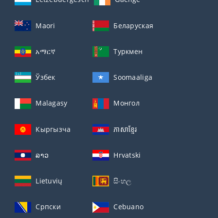
Maori
Беларуская
አማርኛ
Туркмен
Ўзбек
Soomaaliga
Malagasy
Монгол
Кыргызча
ភាសាខ្មែរ
ລາວ
Hrvatski
Lietuvių
සිංහල
Српски
Cebuano