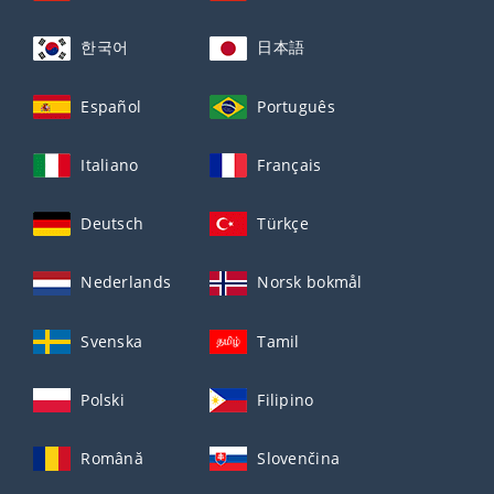
한국어
日本語
Español
Português
Italiano
Français
Deutsch
Türkçe
Nederlands
Norsk bokmål
Svenska
Tamil
Polski
Filipino
Română
Slovenčina