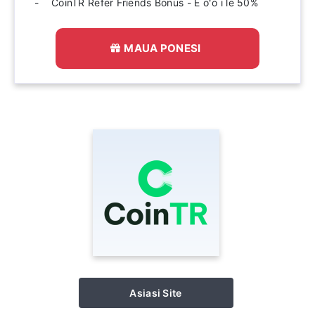
CoinTR Refer Friends Bonus - E oʻo i le 50%
MAUA PONESI
Asiasi Site