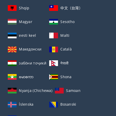
Shqip
中文（台灣）
Magyar
Sesotho
eesti keel
Malti
Македонски
Català
забо́ни тоҷикӣ́
नेपाली
ဗမာစကာ
Shona
Nyanja (Chichewa)
Samoan
Íslenska
Bosanski