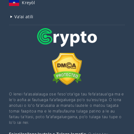
Kreyòl
Va'ai atili
O lenei fa'asalalauga ose feso'ota'iga tau fefa'ataua'iga ma e
le'o aofia ai fautuaga fa'afaigaluega po'o su'esu'ega. O lona
anotusi o loʻo faʻatusalia ai manatu lautele o matou tagata
tomai faapitoa ma e le mafaufauina tulaga patino a le au
faitau taʻitasi, poto faʻafaigaluegaina, poʻo tulaga tau tupe o
loʻo iai nei.