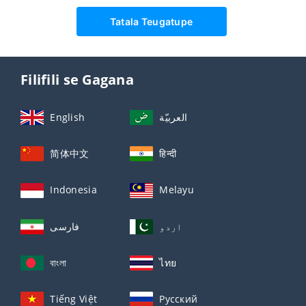
Tatala Teugatupe
Filifili se Gagana
English
العربيّة
简体中文
हिन्दी
Indonesia
Melayu
اردو
فارسی
বাংলা
ไทย
Tiếng Việt
Русский