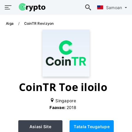
Samoan
Aiga
CoinTR Revizyon
CoinTR Toe iloilo
Singapore
Faavae:
2018
Asiasi Site
Tatala Teugatupe