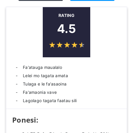
RATING
4.5
☆
★
☆
★
☆
★
☆
★
☆
★
Fa'atauga maualalo
Lelei mo tagata amata
Tulaga e le fa'asaoina
Fa'amaonia vave
Lagolago tagata faatau sili
Ponesi: