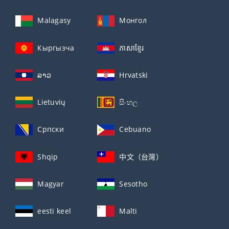
Malagasy
Монгол
Кыргызча
ភាសាខ្មែរ
ລາວ
Hrvatski
Lietuvių
සිංහල
Српски
Cebuano
Shqip
中文（台灣）
Magyar
Sesotho
eesti keel
Malti