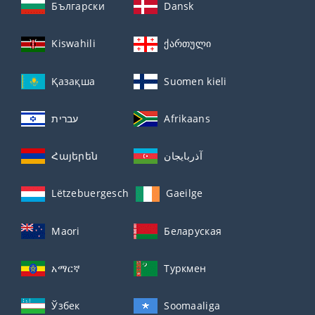
Български
Dansk
Kiswahili
ქართული
Қазақша
Suomen kieli
עברית
Afrikaans
Հայերեն
آذربايجان
Lëtzebuergesch
Gaeilge
Maori
Беларуская
አማርኛ
Туркмен
Ўзбек
Soomaaliga