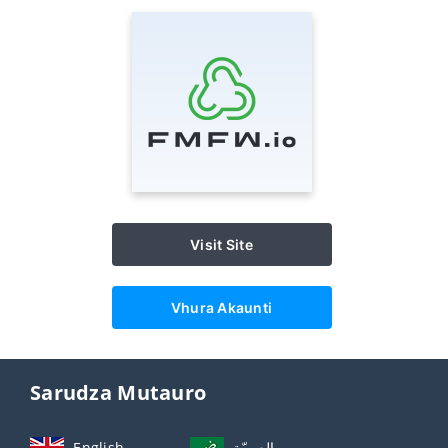
Visit Site
Vhura Akaunti
Sarudza Mutauro
English
العربيّة