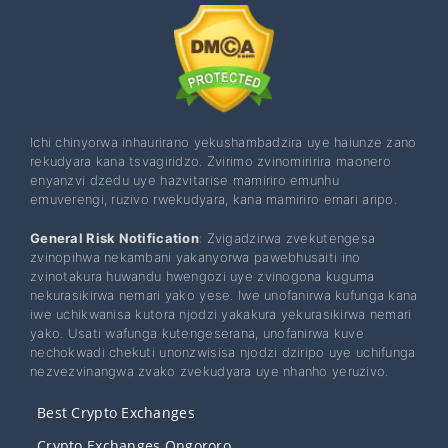
Ichi chinyorwa inhaurirano yekushambadzira uye haiunze zano
rekudyara kana tsvagiridzo. Zvirimo zvinomiririra maonero
enyanzvi dzedu uye hazvitarise mamiriro emunhu
emuverengi, ruzivo rwekudyara, kana mamiriro emari aripo.
General Risk Notification
: Zvigadzirwa zvekutengesa
zvinopihwa nekambani yakanyorwa pawebhusaiti ino
zvinotakura huwandu hwengozi uye zvinogona kuguma
nekurasikirwa nemari yako yese. Iwe unofanirwa kufunga kana
iwe uchikwanisa kutora njodzi yakakura yekurasikirwa nemari
yako. Usati wafunga kutengeserana, unofanirwa kuve
nechokwadi chekuti unonzwisisa njodzi dziripo uye uchifunga
nezvezvinangwa zvako zvekudyara uye nhanho yeruzivo.
Best Crypto Exchanges
Crypto Exchanges Ongororo