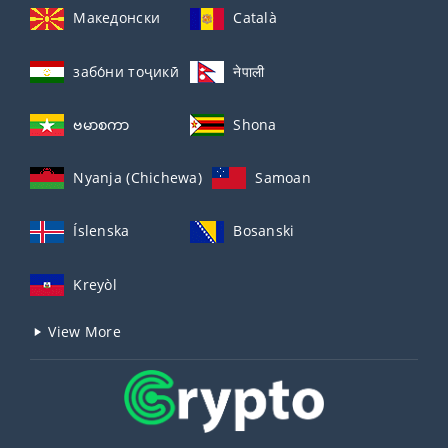
Македонски
Català
забо́ни тоҷикӣ́
नेपाली
ဗမာစကာ
Shona
Nyanja (Chichewa)
Samoan
Íslenska
Bosanski
Kreyòl
View More