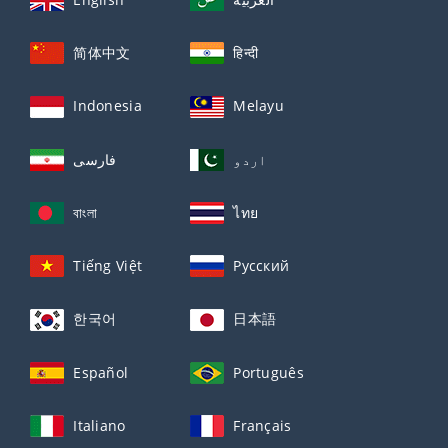
简体中文
हिन्दी
Indonesia
Melayu
اردو
فارسی
বাংলা
ไทย
Tiếng Việt
Русский
한국어
日本語
Español
Português
Italiano
Français