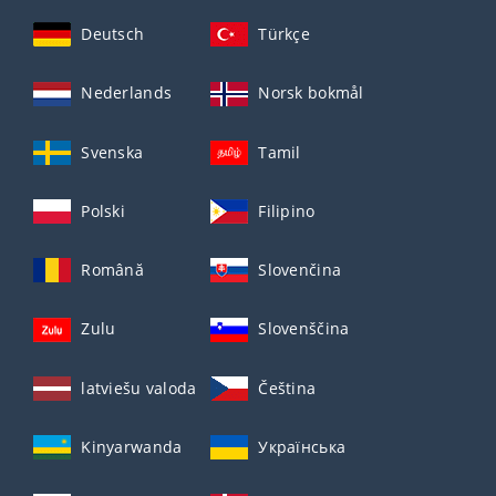
Deutsch
Türkçe
Nederlands
Norsk bokmål
Svenska
Tamil
Polski
Filipino
Română
Slovenčina
Zulu
Slovenščina
latviešu valoda
Čeština
Kinyarwanda
Українська