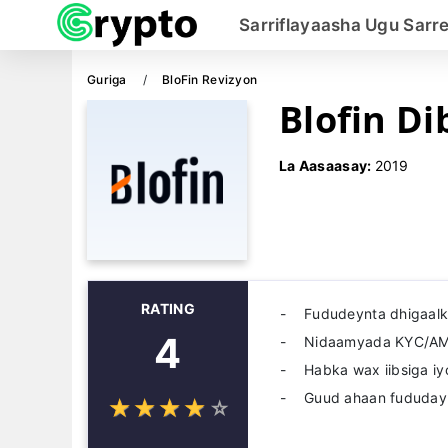
Sarriflayaasha Ugu Sarr
Guriga
BloFin Revizyon
Blofin Di
La Aasaasay:
2019
RATING
Fududeynta dhigaalka
4
Nidaamyada KYC/A
Habka wax iibsiga iyo
Guud ahaan fududayn
☆
★
☆
★
☆
★
☆
★
☆
★