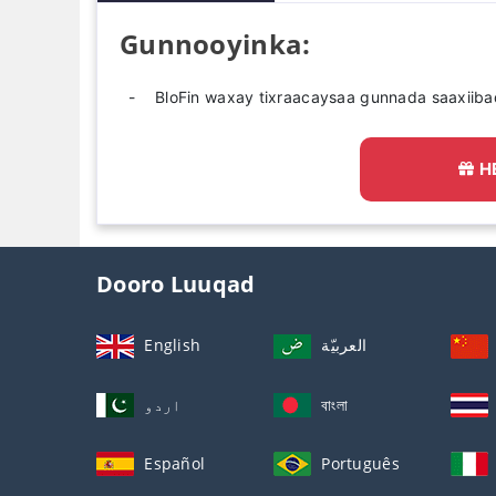
Gunnooyinka:
BloFin waxay tixraacaysaa gunnada saaxiiba
H
Dooro Luuqad
English
العربيّة
اردو
বাংলা
Español
Português