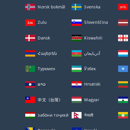
Norsk bokmål
Svenska
Zulu
Slovenščina
Dansk
Kiswahili
Հայերեն
آذربايجان
Туркмен
Ўзбек
ລາວ
Hrvatski
中文（台灣）
Magyar
забо́ни тоҷикӣ́
नेपाली