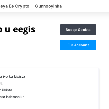
eeya Ee Crypto
Gunnooyinka
b u eegis
Booqo Goobta
Fur Account
 iyo ka bixista
ML
 iibinta
ta isticmaalka