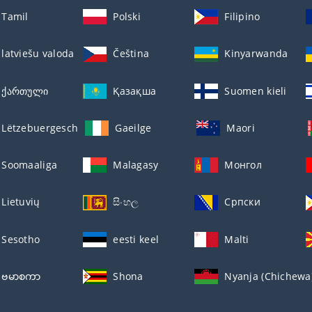
Tamil
Polski
Filipino
latviešu valoda
Čeština
Kinyarwanda
ქართული
Қазақша
Suomen kieli
Lëtzebuergesch
Gaeilge
Maori
Soomaaliga
Malagasy
Монгол
Lietuvių
සිංහල
Српски
Sesotho
eesti keel
Malti
ဗမာစကာ
Shona
Nyanja (Chichewa