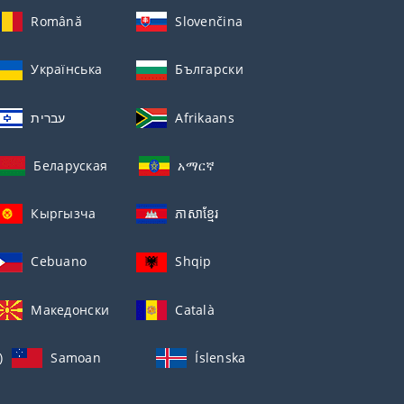
Română
Slovenčina
Українська
Български
עברית
Afrikaans
Беларуская
አማርኛ
Кыргызча
ភាសាខ្មែរ
Cebuano
Shqip
Македонски
Català
)
Samoan
Íslenska