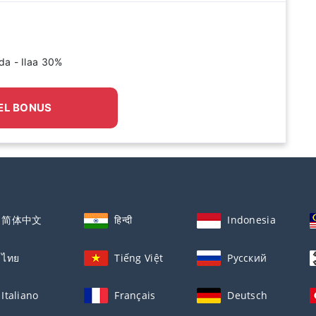
da - Ilaa 30%
EL BONUS
简体中文
हिन्दी
Indonesia
ไทย
Tiếng Việt
Русский
Italiano
Français
Deutsch