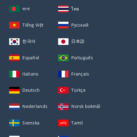
বাংলা
ไทย
Tiếng Việt
Русский
한국어
日本語
Español
Português
Italiano
Français
Deutsch
Türkçe
Nederlands
Norsk bokmål
Svenska
Tamil