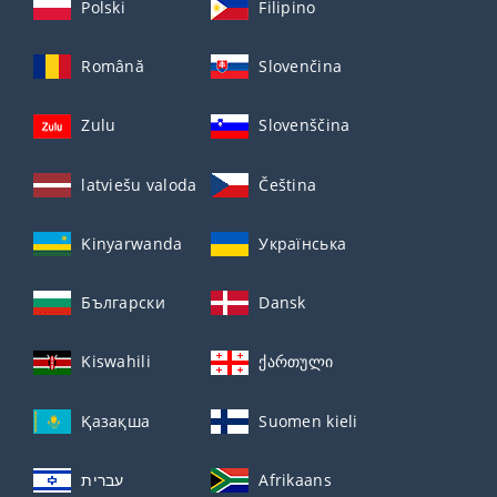
Polski
Filipino
Română
Slovenčina
Zulu
Slovenščina
latviešu valoda
Čeština
Kinyarwanda
Українська
Български
Dansk
Kiswahili
ქართული
Қазақша
Suomen kieli
עברית
Afrikaans