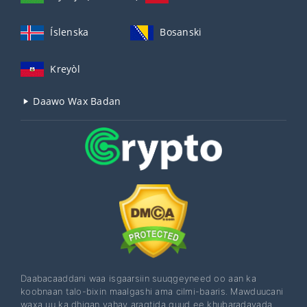
Íslenska
Bosanski
Kreyòl
Daawo Wax Badan
Daabacaaddani waa isgaarsiin suuqgeyneed oo aan ka
koobnaan talo-bixin maalgashi ama cilmi-baaris. Mawduucani
waxa uu ka dhigan yahay aragtida guud ee khubaradayada