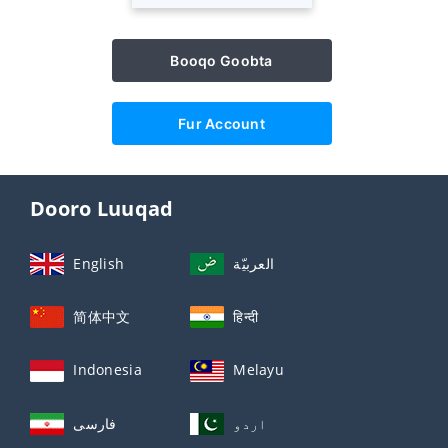
Booqo Goobta
Fur Account
Dooro Luuqad
English
العربيّة
简体中文
हिन्दी
Indonesia
Melayu
اردو
فارسی