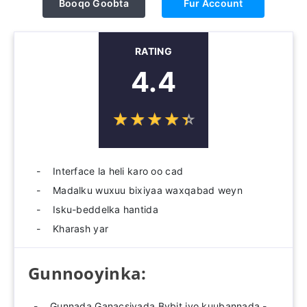
Booqo Goobta
Fur Account
RATING
4.4
☆
★
☆
★
☆
★
☆
★
☆
★
Interface la heli karo oo cad
Madalku wuxuu bixiyaa waxqabad weyn
Isku-beddelka hantida
Kharash yar
Gunnooyinka:
Gunnada Ganacsiyada Bybit iyo kuubannada -