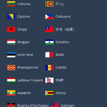
Lietuvių
සිංහල
Српски
Cebuano
Shqip
中文（台灣）
Magyar
Sesotho
eesti keel
Malti
Македонски
Català
забо́ни тоҷикӣ́
नेपाली
ဗမာစကာ
Shona
Nyanja (Chichewa)
Samoan