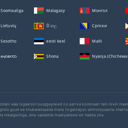
Soomaaliga
Malagasy
Монгол
Lietuvių
සිංහල
Српски
Sesotho
eesti keel
Malti
ဗမာစကာ
Shona
Nyanja (Chichewa
dani waa isgaarsiin suuqgeyneed oo aan ka koobnaan talo-bixin maal
gtida guud ee khubaradayada mana tixgalinayso akhristayaasha shakh
a maalgashiga, ama xaaladda maaliyadeed ee hadda jirta.