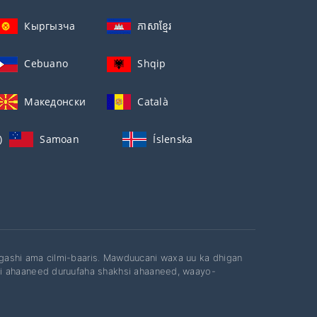
Кыргызча
ភាសាខ្មែរ
Cebuano
Shqip
Македонски
Català
)
Samoan
Íslenska
gashi ama cilmi-baaris. Mawduucani waxa uu ka dhigan
si ahaaneed duruufaha shakhsi ahaaneed, waayo-