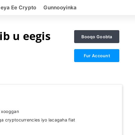
eeya Ee Crypto
Gunnooyinka
b u eegis
Booqo Goobta
Fur Account
o xooggan
 cryptocurrencies iyo lacagaha fiat