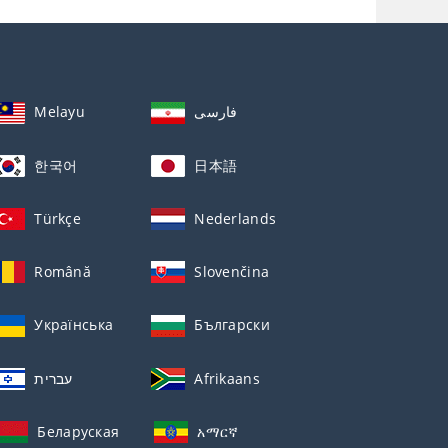
Melayu
فارسی
한국어
日本語
Türkçe
Nederlands
Română
Slovenčina
Українська
Български
עברית
Afrikaans
Беларуская
አማርኛ