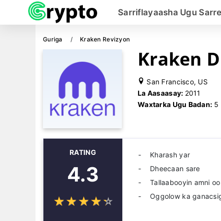
Sarriflayaasha Ugu Sarr
Guriga
Kraken Revizyon
Kraken Di
San Francisco, US
La Aasaasay:
2011
Waxtarka Ugu Badan:
5
RATING
Kharash yar
4.3
Dheecaan sare
Tallaabooyin amni o
Oggolow ka ganacsiga
☆
★
☆
★
☆
★
☆
★
☆
★