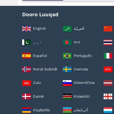
Dooro Luuqad
English
العربيّة
اردو
বাংলা
Español
Português
Norsk bokmål
Svenska
Zulu
Slovenščina
Dansk
Kiswahili
Հայերեն
آذربايجان