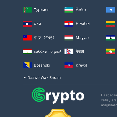
Туркмен
Ўзбек
ລາວ
Hrvatski
中文（台灣）
Magyar
забо́ни тоҷикӣ́
नेपाली
Bosanski
Kreyòl
Daawo Wax Badan
Daabacaad
yahay ara
aragnimad