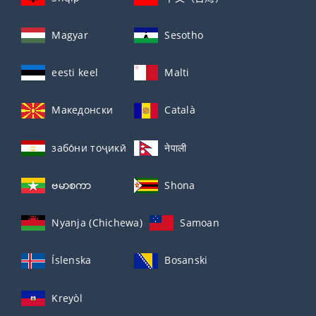
Magyar
Sesotho
eesti keel
Malti
Македонски
Català
забо́ни тоҷикӣ́
नेपाली
ဗမာစကာ
Shona
Nyanja (Chichewa)
Samoan
Íslenska
Bosanski
Kreyòl