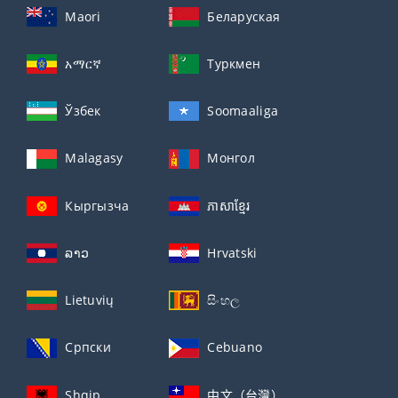
Maori
Беларуская
አማርኛ
Туркмен
Ўзбек
Soomaaliga
Malagasy
Монгол
Кыргызча
ភាសាខ្មែរ
ລາວ
Hrvatski
Lietuvių
සිංහල
Српски
Cebuano
Shqip
中文（台灣）