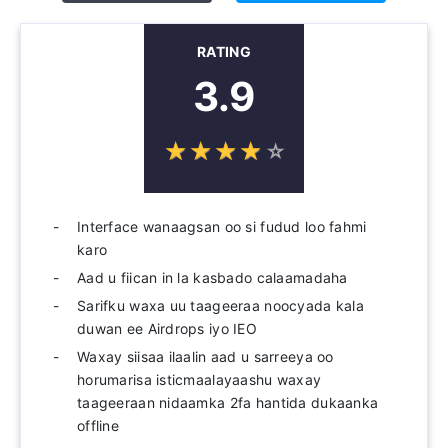
RATING
3.9
☆
★
☆
★
☆
★
☆
★
☆
★
Interface wanaagsan oo si fudud loo fahmi
karo
Aad u fiican in la kasbado calaamadaha
Sarifku waxa uu taageeraa noocyada kala
duwan ee Airdrops iyo IEO
Waxay siisaa ilaalin aad u sarreeya oo
horumarisa isticmaalayaashu waxay
taageeraan nidaamka 2fa hantida dukaanka
offline