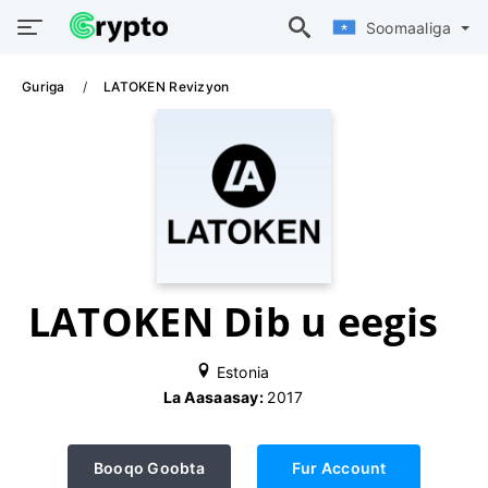
Soomaaliga
Guriga
LATOKEN Revizyon
LATOKEN Dib u eegis
Estonia
La Aasaasay:
2017
Booqo Goobta
Fur Account