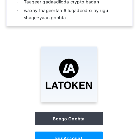
Taageer qadaadiicda crypto badan
waxay taageertaa 6 luqadood si ay ugu
shaqeeyaan goobta
Booqo Goobta
Fur Account