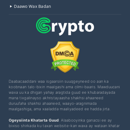
Daawo Wax Badan
Daabacaaddani waa isgaarsiin suuqgeyneed oo aan ka
koobnaan talo-bixin maalgashi ama cilmi-baaris. Mawduucani
waxa uu ka dhigan yahay aragtida guud ee khubaradayada
mana tixgalinayso akhristayaasha shakhsi ahaaneed
duruufaha shakhsi ahaaneed, waayo-aragnimada
maalgashiga, ama xaaladda maaliyadeed ee hadda jirta.
Ogeysiinta Khatarta Guud
: Alaabooyinka ganacsi ee ay
bixiso shirkada ku taxan website-kan waxa ay wataan khatar