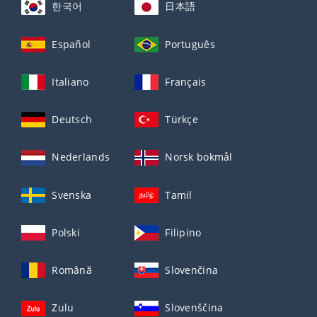
한국어
日本語
Español
Português
Italiano
Français
Deutsch
Türkçe
Nederlands
Norsk bokmål
Svenska
Tamil
Polski
Filipino
Română
Slovenčina
Zulu
Slovenščina