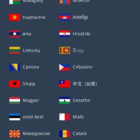
Malagasy
Монгол
Кыргызча
ភាសាខ្មែរ
ລາວ
Hrvatski
Lietuvių
සිංහල
Српски
Cebuano
Shqip
中文（台灣）
Magyar
Sesotho
eesti keel
Malti
Македонски
Català