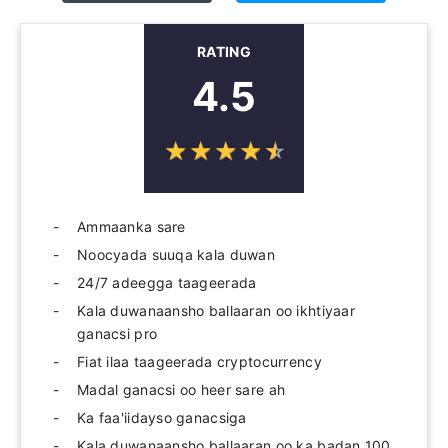
RATING
4.5
☆
★
☆
★
☆
★
☆
★
☆
★
Ammaanka sare
Noocyada suuqa kala duwan
24/7 adeegga taageerada
Kala duwanaansho ballaaran oo ikhtiyaar
ganacsi pro
Fiat ilaa taageerada cryptocurrency
Madal ganacsi oo heer sare ah
Ka faa'iidayso ganacsiga
Kala duwanaansho ballaaran oo ka badan 100