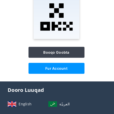
Booqo Goobta
Fur Account
Dooro Luuqad
English
العربيّة