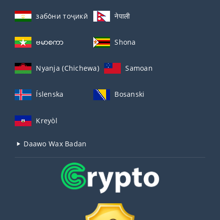
забо́ни тоҷикӣ́
नेपाली
ဗမာစကာ
Shona
Nyanja (Chichewa)
Samoan
Íslenska
Bosanski
Kreyòl
Daawo Wax Badan