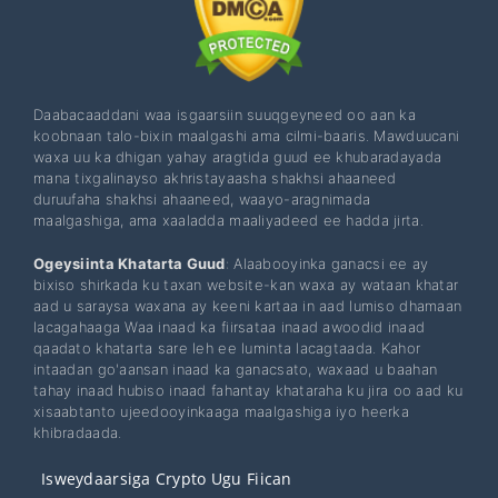
Daabacaaddani waa isgaarsiin suuqgeyneed oo aan ka
koobnaan talo-bixin maalgashi ama cilmi-baaris. Mawduucani
waxa uu ka dhigan yahay aragtida guud ee khubaradayada
mana tixgalinayso akhristayaasha shakhsi ahaaneed
duruufaha shakhsi ahaaneed, waayo-aragnimada
maalgashiga, ama xaaladda maaliyadeed ee hadda jirta.
Ogeysiinta Khatarta Guud
: Alaabooyinka ganacsi ee ay
bixiso shirkada ku taxan website-kan waxa ay wataan khatar
aad u saraysa waxana ay keeni kartaa in aad lumiso dhamaan
lacagahaaga Waa inaad ka fiirsataa inaad awoodid inaad
qaadato khatarta sare leh ee luminta lacagtaada. Kahor
intaadan go'aansan inaad ka ganacsato, waxaad u baahan
tahay inaad hubiso inaad fahantay khataraha ku jira oo aad ku
xisaabtanto ujeedooyinkaaga maalgashiga iyo heerka
khibradaada.
Isweydaarsiga Crypto Ugu Fiican