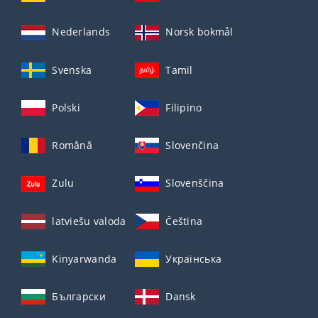
Nederlands
Norsk bokmål
Svenska
Tamil
Polski
Filipino
Română
Slovenčina
Zulu
Slovenščina
latviešu valoda
Čeština
Kinyarwanda
Українська
Български
Dansk