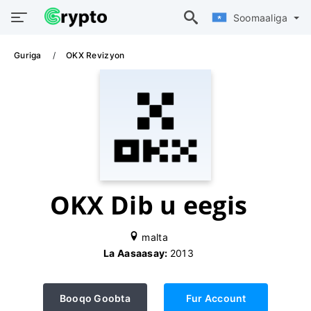
Soomaaliga
Guriga
OKX Revizyon
OKX Dib u eegis
malta
La Aasaasay:
2013
Booqo Goobta
Fur Account