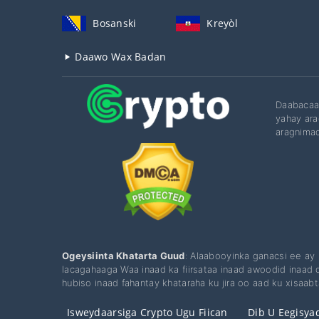
Bosanski
Kreyòl
Daawo Wax Badan
Daabacaad
yahay ara
aragnimad
Ogeysiinta Khatarta Guud
: Alaabooyinka ganacsi ee ay
lacagahaaga Waa inaad ka fiirsataa inaad awoodid inaad 
hubiso inaad fahantay khataraha ku jira oo aad ku xisaa
Isweydaarsiga Crypto Ugu Fiican
Dib U Eegisyad