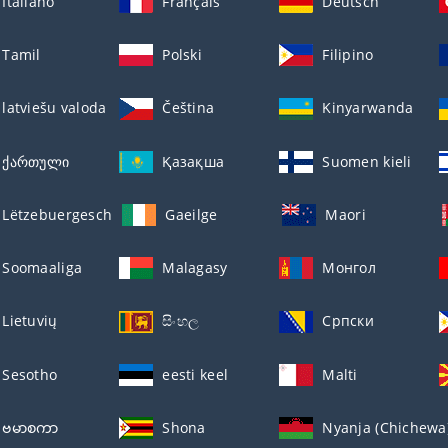
Italiano
Français
Deutsch
Tamil
Polski
Filipino
latviešu valoda
Čeština
Kinyarwanda
ქართული
Қазақша
Suomen kieli
Lëtzebuergesch
Gaeilge
Maori
Soomaaliga
Malagasy
Монгол
Lietuvių
සිංහල
Српски
Sesotho
eesti keel
Malti
ဗမာစကာ
Shona
Nyanja (Chichewa