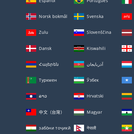
Español
Português
Norsk bokmål
Svenska
Zulu
Slovenščina
Dansk
Kiswahili
Հայերեն
آذربايجان
Туркмен
Ўзбек
ລາວ
Hrvatski
中文（台灣）
Magyar
забо́ни тоҷикӣ́
नेपाली