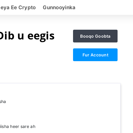
eeya Ee Crypto
Gunnooyinka
ib u eegis
Booqo Goobta
Fur Account
sha
sha heer sare ah