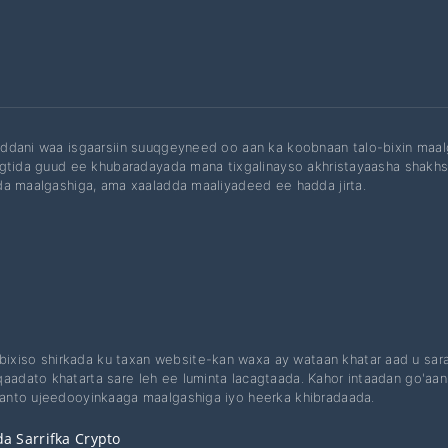
dani waa isgaarsiin suuqgeyneed oo aan ka koobnaan talo-bixin maal
gtida guud ee khubaradayada mana tixgalinayso akhristayaasha shakh
a maalgashiga, ama xaaladda maaliyadeed ee hadda jirta.
 bixiso shirkada ku taxan website-kan waxa ay wataan khatar aad u sa
qaadato khatarta sare leh ee luminta lacagtaada. Kahor intaadan go'a
btanto ujeedooyinkaaga maalgashiga iyo heerka khibradaada.
a Sarrifka Crypto