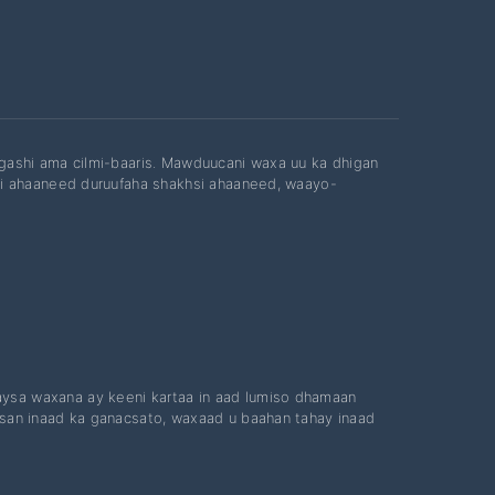
gashi ama cilmi-baaris. Mawduucani waxa uu ka dhigan
si ahaaneed duruufaha shakhsi ahaaneed, waayo-
raysa waxana ay keeni kartaa in aad lumiso dhamaan
ansan inaad ka ganacsato, waxaad u baahan tahay inaad