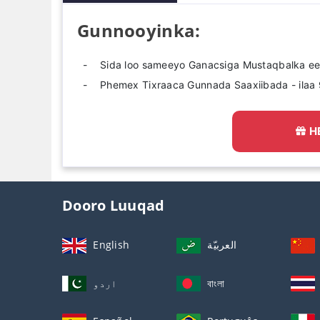
Gunnooyinka:
Sida loo sameeyo Ganacsiga Mustaqbalka e
Phemex Tixraaca Gunnada Saaxiibada - ilaa
H
Dooro Luuqad
English
العربيّة
اردو
বাংলা