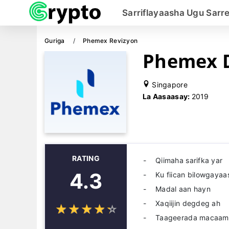
Sarriflayaasha Ugu Sarr
Guriga
Phemex Revizyon
Phemex D
Singapore
La Aasaasay:
2019
RATING
Qiimaha sarifka yar
4.3
Ku fiican bilowgayaa
Madal aan hayn
Xaqiijin degdeg ah
☆
★
☆
★
☆
★
☆
★
☆
★
Taageerada macaamii