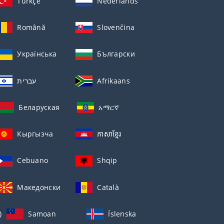
Türkçe
Nederlands
Română
Slovenčina
Українська
Български
עברית
Afrikaans
Беларуская
አማርኛ
Кыргызча
ភាសាខ្មែរ
Cebuano
Shqip
Македонски
Català
)
Samoan
Íslenska