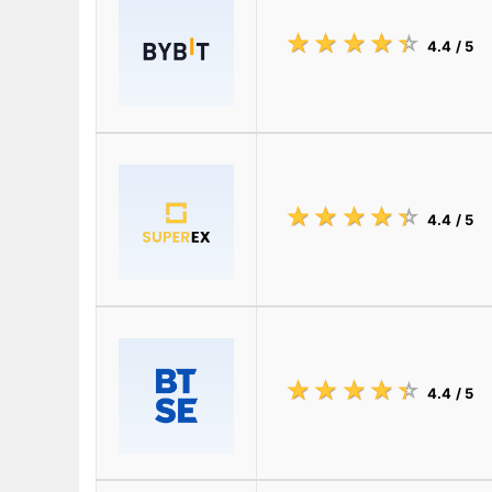
☆
★
☆
★
☆
★
☆
★
☆
★
4.4
/ 5
☆
★
☆
★
☆
★
☆
★
☆
★
4.4
/ 5
☆
★
☆
★
☆
★
☆
★
☆
★
4.4
/ 5