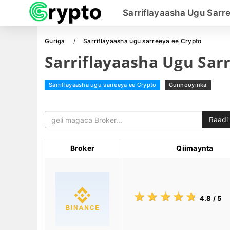
Sarriflayaasha Ugu Sarr
Guriga
Sarriflayaasha ugu sarreeya ee Crypto
Sarriflayaasha Ugu Sar
Sarriflayaasha ugu sarreeya ee Crypto
Gunnooyinka
Raadi
Broker
Qiimaynta
☆
★
☆
★
☆
★
☆
★
☆
★
4.8
/ 5