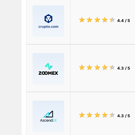
☆
★
☆
★
☆
★
☆
★
☆
★
4.4
/ 5
☆
★
☆
★
☆
★
☆
★
☆
★
4.3
/ 5
☆
★
☆
★
☆
★
☆
★
☆
★
4.3
/ 5