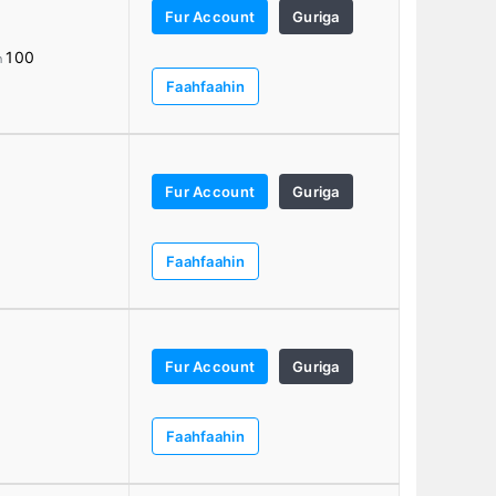
Fur Account
Guriga
100
n
Faahfaahin
Fur Account
Guriga
Faahfaahin
Fur Account
Guriga
Faahfaahin