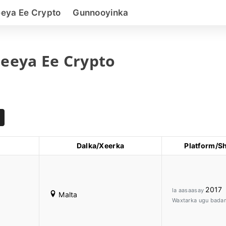
eeya Ee Crypto
Gunnooyinka
reeya Ee Crypto
Dalka/Xeerka
Platform/S
2017
la aasaasay
Malta
Waxtarka ugu bada