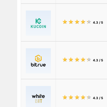
☆
★
☆
★
☆
★
☆
★
☆
★
4.3
/ 5
☆
★
☆
★
☆
★
☆
★
☆
★
4.3
/ 5
☆
★
☆
★
☆
★
☆
★
☆
★
4.3
/ 5