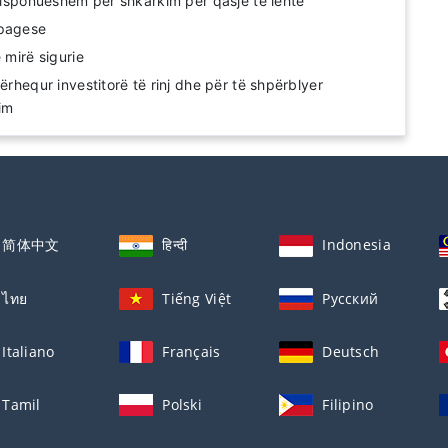
 disponueshëm për shkarkim për qasje të lehtë
 pagese
 mirë sigurie
tërhequr investitorë të rinj dhe për të shpërblyer
im
简体中文
हिन्दी
Indonesia
ไทย
Tiếng Việt
Русский
Italiano
Français
Deutsch
Tamil
Polski
Filipino