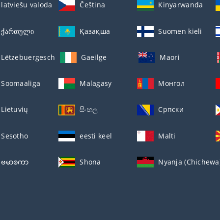
latviešu valoda
Čeština
Kinyarwanda
ქართული
Қазақша
Suomen kieli
Lëtzebuergesch
Gaeilge
Maori
Soomaaliga
Malagasy
Монгол
Lietuvių
සිංහල
Српски
Sesotho
eesti keel
Malti
ဗမာစကာ
Shona
Nyanja (Chichewa