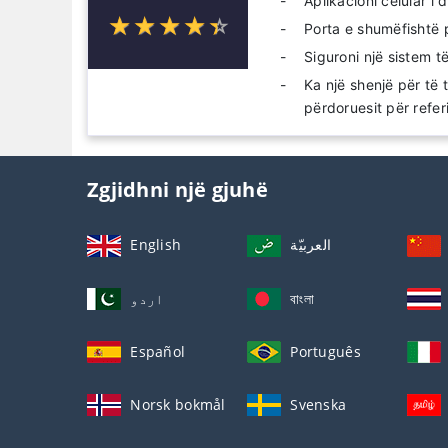
Aplikacioni celular i
☆
★
☆
★
☆
★
☆
★
☆
★
Porta e shumëfishtë
Siguroni një sistem të
Ka një shenjë për të 
përdoruesit për refer
Zgjidhni një gjuhë
English
العربيّة
اردو
বাংলা
Español
Português
Norsk bokmål
Svenska