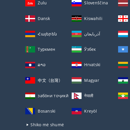
Zulu
Slovenščina
Dansk
Kiswahili
Հայերեն
آذربايجان
Туркмен
Ўзбек
ລາວ
Hrvatski
中文（台灣）
Magyar
забо́ни тоҷикӣ́
नेपाली
Bosanski
Kreyòl
Shiko më shumë