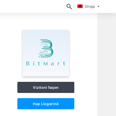
Shqip
Shqip
Vizitoni faqen
Hap Llogarinë