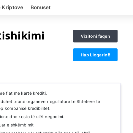
 Kriptove
Bonuset
Rishikimi
Vizitoni faqen
Hap Llogarinë
e fiat me kartë krediti.
iç duhet pranë organeve rregullatore të Shteteve të
ep kompanisë kredibilitet.
ione dhe kosto të ulët negocimi.
zuar e shkëmbimit