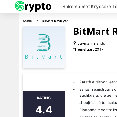
Shkëmbimet Kryesore Të
Shtëpi
BitMart Revizyon
BitMart 
cayman islands
Themeluar:
2017
Paratë e disponueshm
Është i regjistruar s
Bashkuara, gjë që i j
RATING
shpejtësi në transaks
4.4
Platforma e centrali