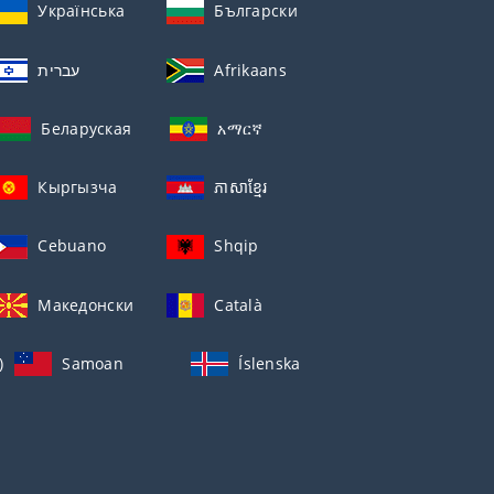
Українська
Български
עברית
Afrikaans
Беларуская
አማርኛ
Кыргызча
ភាសាខ្មែរ
Cebuano
Shqip
Македонски
Català
)
Samoan
Íslenska