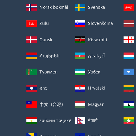
Norsk bokmål
Svenska
Zulu
Slovenščina
Dansk
Kiswahili
Հայերեն
آذربايجان
Туркмен
Ўзбек
ລາວ
Hrvatski
中文（台灣）
Magyar
забо́ни тоҷикӣ́
नेपाली