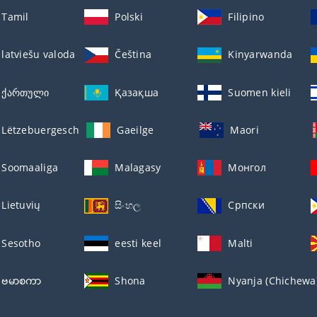
Tamil
Polski
Filipino
latviešu valoda
Čeština
Kinyarwanda
ქართული
Қазақша
Suomen kieli
Lëtzebuergesch
Gaeilge
Maori
Soomaaliga
Malagasy
Монгол
Lietuvių
සිංහල
Српски
Sesotho
eesti keel
Malti
ဗမာစကာ
Shona
Nyanja (Chichewa