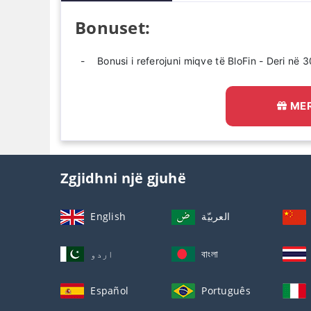
Bonuset:
Bonusi i referojuni miqve të BloFin - Deri në 
MER
Zgjidhni një gjuhë
English
العربيّة
اردو
বাংলা
Español
Português