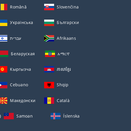
Română
Slovenčina
Українська
Български
עברית
Afrikaans
Беларуская
አማርኛ
Кыргызча
ភាសាខ្មែរ
Cebuano
Shqip
Македонски
Català
)
Samoan
Íslenska