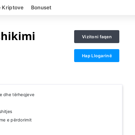
 Kriptove
Bonuset
shikimi
Vizitoni faqen
Hap Llogarinë
e dhe tërheqjeve
L
shitjes
hme e përdorimit