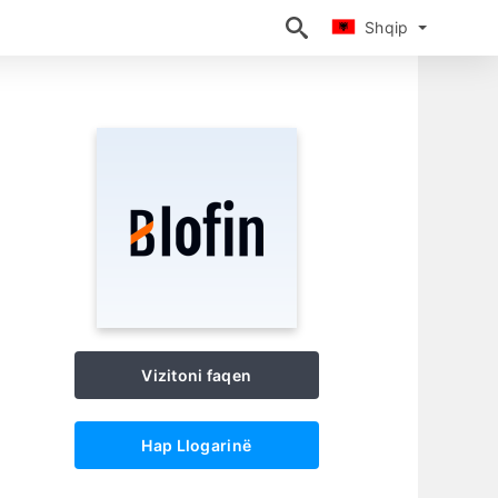
Shqip
Shqip
Vizitoni faqen
Hap Llogarinë