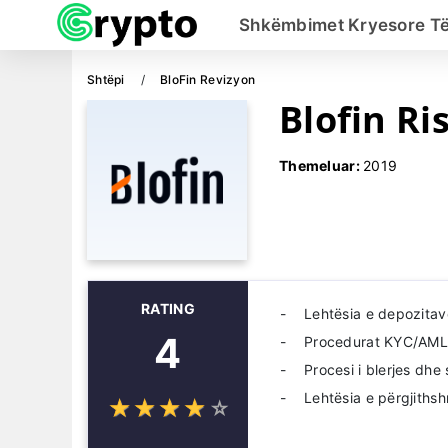
Shkëmbimet Kryesore Të
Shtëpi
BloFin Revizyon
Blofin Ri
Themeluar:
2019
RATING
Lehtësia e depozitav
4
Procedurat KYC/AM
Procesi i blerjes dhe 
Lehtësia e përgjiths
☆
★
☆
★
☆
★
☆
★
☆
★