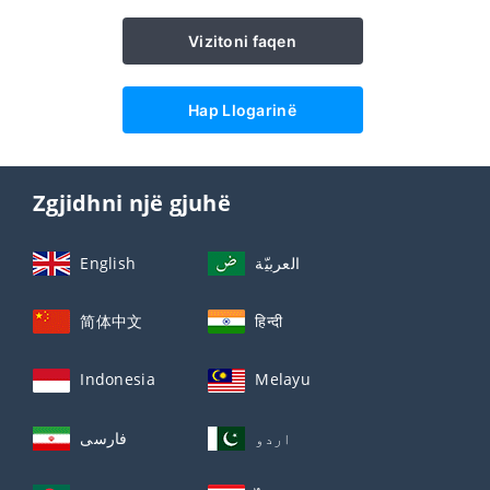
Vizitoni faqen
Hap Llogarinë
Zgjidhni një gjuhë
English
العربيّة
简体中文
हिन्दी
Indonesia
Melayu
اردو
فارسی