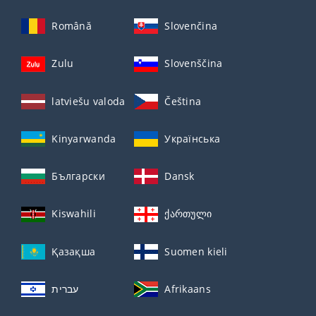
Română
Slovenčina
Zulu
Slovenščina
latviešu valoda
Čeština
Kinyarwanda
Українська
Български
Dansk
Kiswahili
ქართული
Қазақша
Suomen kieli
עברית
Afrikaans