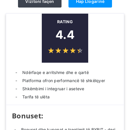
Vizitoni faqen
Hap Llogarinë
RATING
4.4
☆
★
☆
★
☆
★
☆
★
☆
★
Ndërfaqe e arritshme dhe e qartë
Platforma ofron performancë të shkëlqyer
Shkëmbimi i integruar i aseteve
Tarifa të ulëta
Bonuset:
Bonuset dhe kuponat e tregtimit të BYBIT - deri