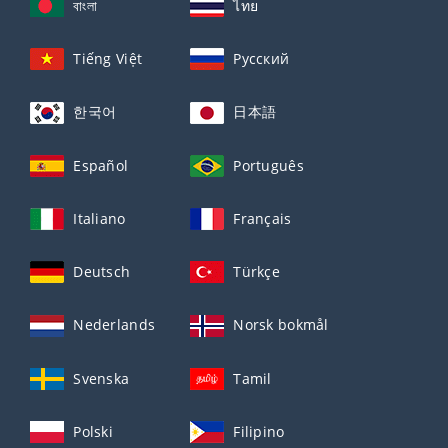
বাংলা
ไทย
Tiếng Việt
Русский
한국어
日本語
Español
Português
Italiano
Français
Deutsch
Türkçe
Nederlands
Norsk bokmål
Svenska
Tamil
Polski
Filipino