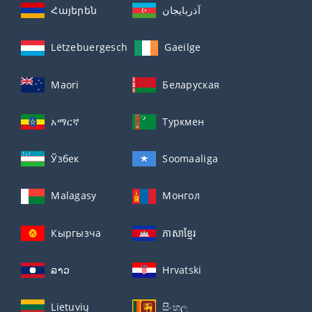
Հայերեն
آذربايجان
Lëtzebuergesch
Gaeilge
Maori
Беларуская
አማርኛ
Туркмен
Ўзбек
Soomaaliga
Malagasy
Монгол
Кыргызча
ភាសាខ្មែរ
ລາວ
Hrvatski
Lietuvių
සිංහල