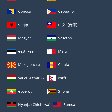
Српски
Cebuano
Shqip
中文（台灣）
Magyar
Sesotho
eesti keel
Malti
Македонски
Català
забо́ни тоҷикӣ́
नेपाली
ဗမာစကာ
Shona
Nyanja (Chichewa)
Samoan