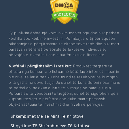
Ky publikim është një komunikim marketingu dhe nuk përbën
këshilla apo kërkime investimi. Përmbajtja e tij përfaqëson
pikëpamjet e përgjithshme të ekspertëve tanë dhe nuk merr
parasysh rrethanat personale të lexuesve individualë,
përvojën e investimit ose situatën aktuale financiare.
Njoftimi i përgjithshëm i rrezikut
: Produktet tregtare të
ofruara nga kompania e listuar në këtë faqe interneti mbartin
një nivel të lartë rreziku dhe mund të rezultojnë në humbjen
e të gjitha fondeve tuaja. Ju duhet të konsideroni nëse mund
të përballoni rrezikun e lartë të humbjes së parave tuaja.
Përpara se të vendosni të tregtoni, duhet të siguroheni që i
kuptoni rreziqet e përfshira dhe duke marrë parasysh
objektivat tuaja të investimit dhe nivelin e përvojës.
Shkëmbimet Më Të Mira Të Kriptove
Shqyrtime Të Shkëmbimeve Të Kriptove