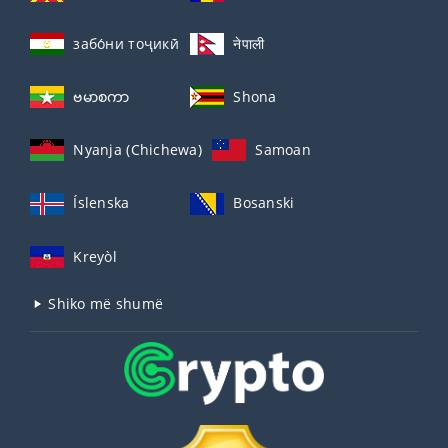
забо́ни тоҷикӣ́
नेपाली
ဗမာစကာ
Shona
Nyanja (Chichewa)
Samoan
Íslenska
Bosanski
Kreyòl
Shiko më shumë