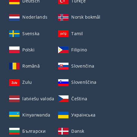
Deutsch
Türkçe
Nederlands
Norsk bokmål
Svenska
Tamil
Polski
Filipino
Română
Slovenčina
Zulu
Slovenščina
latviešu valoda
Čeština
Kinyarwanda
Українська
Български
Dansk