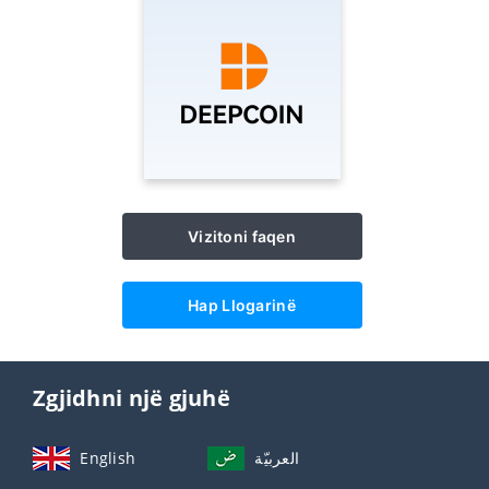
Vizitoni faqen
Hap Llogarinë
Zgjidhni një gjuhë
English
العربيّة