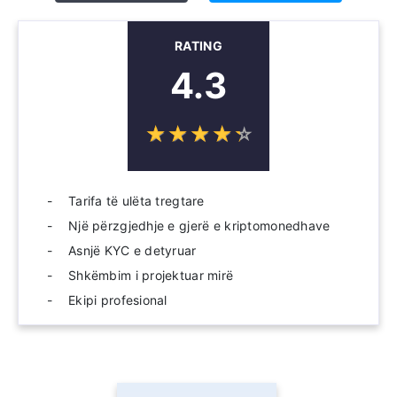
RATING
4.3
☆
★
☆
★
☆
★
☆
★
☆
★
Tarifa të ulëta tregtare
Një përzgjedhje e gjerë e kriptomonedhave
Asnjë KYC e detyruar
Shkëmbim i projektuar mirë
Ekipi profesional