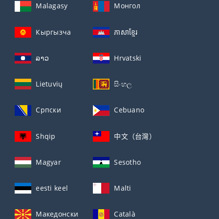
Malagasy
Монгол
Кыргызча
ភាសាខ្មែរ
ລາວ
Hrvatski
Lietuvių
සිංහල
Српски
Cebuano
Shqip
中文（台灣）
Magyar
Sesotho
eesti keel
Malti
Македонски
Català