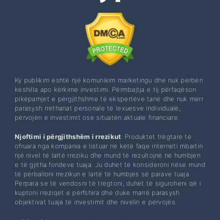
Ky publikim është një komunikim marketingu dhe nuk përbën
këshilla apo kërkime investimi. Përmbajtja e tij përfaqëson
pikëpamjet e përgjithshme të ekspertëve tanë dhe nuk merr
parasysh rrethanat personale të lexuesve individualë,
përvojën e investimit ose situatën aktuale financiare.
Njoftimi i përgjithshëm i rrezikut
: Produktet tregtare të
ofruara nga kompania e listuar në këtë faqe interneti mbartin
një nivel të lartë rreziku dhe mund të rezultojnë në humbjen
e të gjitha fondeve tuaja. Ju duhet të konsideroni nëse mund
të përballoni rrezikun e lartë të humbjes së parave tuaja.
Përpara se të vendosni të tregtoni, duhet të siguroheni që i
kuptoni rreziqet e përfshira dhe duke marrë parasysh
objektivat tuaja të investimit dhe nivelin e përvojës.