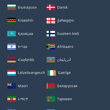
Български
Dansk
Kiswahili
ქართული
Қазақша
Suomen kieli
עברית
Afrikaans
Հայերեն
آذربايجان
Lëtzebuergesch
Gaeilge
Maori
Беларуская
አማርኛ
Туркмен