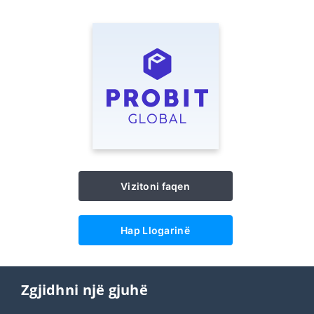
Vizitoni faqen
Hap Llogarinë
Zgjidhni një gjuhë