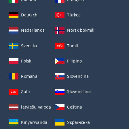
Deutsch
Türkçe
Nederlands
Norsk bokmål
Svenska
Tamil
Polski
Filipino
Română
Slovenčina
Zulu
Slovenščina
latviešu valoda
Čeština
Kinyarwanda
Українська