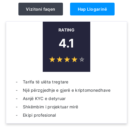
Vizitoni faqen
Hap Llogarinë
RATING
4.1
☆
★
☆
★
☆
★
☆
★
☆
★
Tarifa të ulëta tregtare
Një përzgjedhje e gjerë e kriptomonedhave
Asnjë KYC e detyruar
Shkëmbim i projektuar mirë
Ekipi profesional