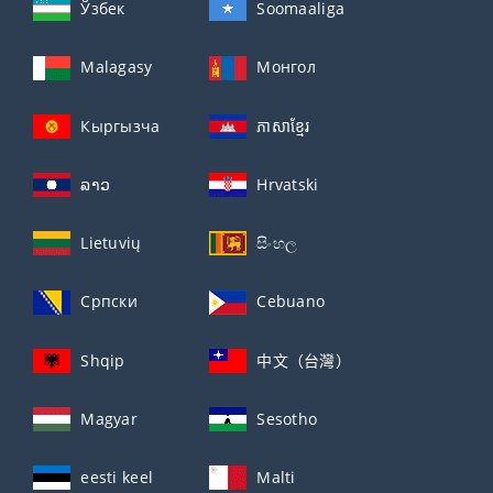
Ўзбек
Soomaaliga
Malagasy
Монгол
Кыргызча
ភាសាខ្មែរ
ລາວ
Hrvatski
Lietuvių
සිංහල
Српски
Cebuano
Shqip
中文（台灣）
Magyar
Sesotho
eesti keel
Malti