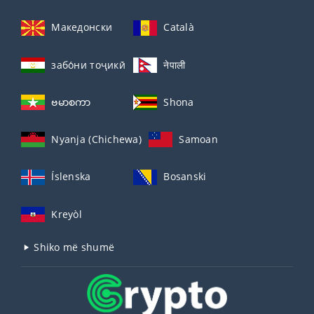
Македонски
Català
забо́ни тоҷикӣ́
नेपाली
ဗမာစကာ
Shona
Nyanja (Chichewa)
Samoan
Íslenska
Bosanski
Kreyòl
Shiko më shumë