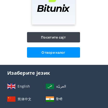
Посетите сајт
Отвори налог
Изаберите језик
English
العربيّة
简体中文
हिन्दी