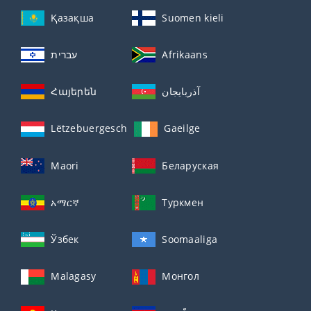
Қазақша
Suomen kieli
עברית
Afrikaans
Հայերեն
آذربايجان
Lëtzebuergesch
Gaeilge
Maori
Беларуская
አማርኛ
Туркмен
Ўзбек
Soomaaliga
Malagasy
Монгол