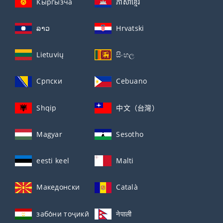
Кыргызча
ភាសាខ្មែរ
ລາວ
Hrvatski
Lietuvių
සිංහල
Српски
Cebuano
Shqip
中文（台灣）
Magyar
Sesotho
eesti keel
Malti
Македонски
Català
забо́ни тоҷикӣ́
नेपाली