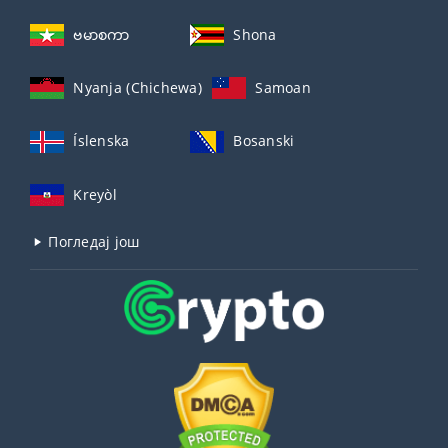
ဗမာစကာ
Shona
Nyanja (Chichewa)
Samoan
Íslenska
Bosanski
Kreyòl
Погледај још