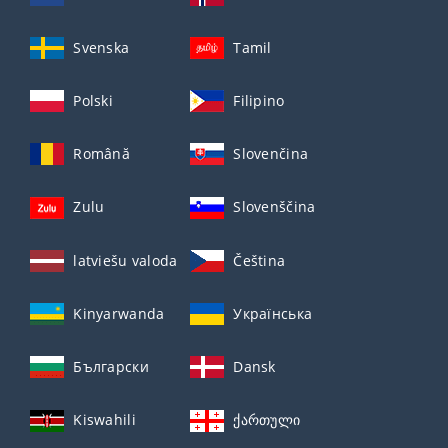
Svenska
Tamil
Polski
Filipino
Română
Slovenčina
Zulu
Slovenščina
latviešu valoda
Čeština
Kinyarwanda
Українська
Български
Dansk
Kiswahili
ქართული