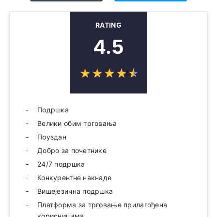
RATING
4.5
☆
★
☆
★
☆
★
☆
★
☆
★
Подршка
Велики обим трговања
Поуздан
Добро за почетнике
24/7 подршка
Конкурентне накнаде
Вишејезична подршка
Платформа за трговање прилагођена
корисницима