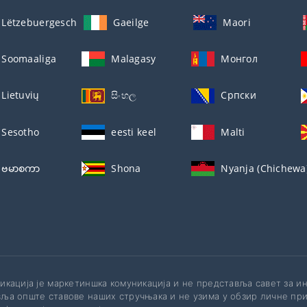
Lëtzebuergesch
Gaeilge
Maori
Soomaaliga
Malagasy
Монгол
Lietuvių
සිංහල
Српски
Sesotho
eesti keel
Malti
ဗမာစကာ
Shona
Nyanja (Chichewa
икација је маркетиншка комуникација и не представља савет за 
ља опште ставове наших стручњака и не узима у обзир личне при