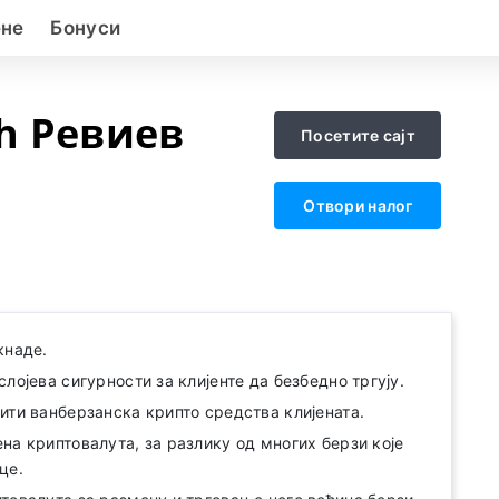
ене
Бонуси
h Ревиев
Посетите сајт
Отвори налог
кнаде.
лојева сигурности за клијенте да безбедно тргују.
ити ванберзанска крипто средства клијената.
на криптовалута, за разлику од многих берзи које
це.