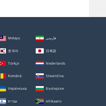
Melayu
فارسی
한국어
日本語
Türkçe
Nederlands
Română
Slovenčina
Українська
Български
עברית
Afrikaans