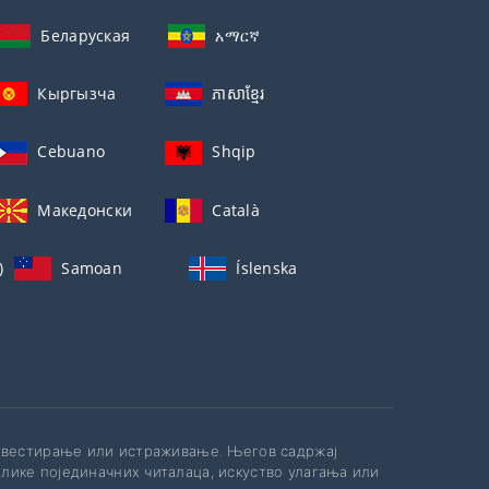
Беларуская
አማርኛ
Кыргызча
ភាសាខ្មែរ
Cebuano
Shqip
Македонски
Català
)
Samoan
Íslenska
инвестирање или истраживање. Његов садржај
лике појединачних читалаца, искуство улагања или