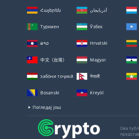
Հայերեն
آذربايجان
Туркмен
Ўзбек
ລາວ
Hrvatski
中文（台灣）
Magyar
забо́ни тоҷикӣ́
नेपाली
Bosanski
Kreyòl
Погледај још
Ова публ
представ