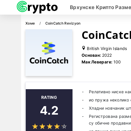
Врхунске Крипто Разм
Хоме
CoinCatch Revizyon
CoinCatc
British Virgin Islands
Основан:
2022
Мак Левераге:
100
Релативно ниске на
RATING
ио пружа неколико с
4.2
Хладни новчаник шт
Регистрована разме
су обичне продавни
☆
★
☆
★
☆
★
☆
★
☆
★