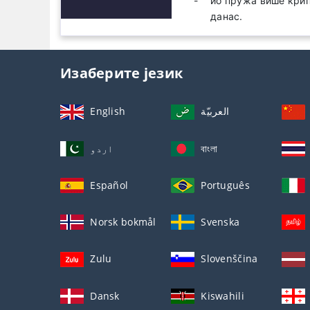
ио пружа више крип
данас.
Изаберите језик
English
العربيّة
اردو
বাংলা
Español
Português
Norsk bokmål
Svenska
Zulu
Slovenščina
Dansk
Kiswahili