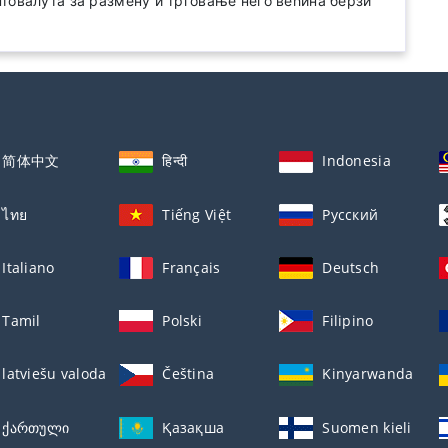
товалута за размену и трговање него већина берзи
简体中文
हिन्दी
Indonesia
ไทย
Tiếng Việt
Русский
Italiano
Français
Deutsch
Tamil
Polski
Filipino
latviešu valoda
Čeština
Kinyarwanda
ქართული
Қазақша
Suomen kieli