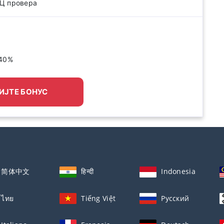
Ц провера
 40%
ИЈТЕ БОНУС
简体中文
हिन्दी
Indonesia
ไทย
Tiếng Việt
Русский