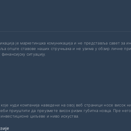
икација је маркетиншка комуникација и не представља савет за 
ља опште ставове наших стручњака и не узима у обзир личне при
 финансијску ситуацију.
 које нуди компанија наведени на овој веб страници носе висок н
еби приуштити да преузмете висок ризик губитка новца. Пре него
е инвестиционе циљеве и ниво искуства.
зије