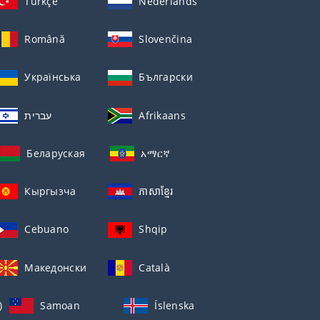
Türkçe
Nederlands
Română
Slovenčina
Українська
Български
עברית
Afrikaans
Беларуская
አማርኛ
Кыргызча
ភាសាខ្មែរ
Cebuano
Shqip
Македонски
Català
)
Samoan
Íslenska