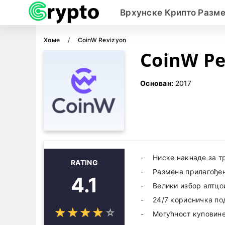
Врхунске Крипто Разм
Хоме
CoinW Revizyon
CoinW Р
Основан:
2017
Ниске накнаде за 
RATING
Размена прилагође
4.1
Велики избор алтцо
24/7 корисничка п
☆
★
☆
★
☆
★
☆
★
☆
★
Могућност куповине