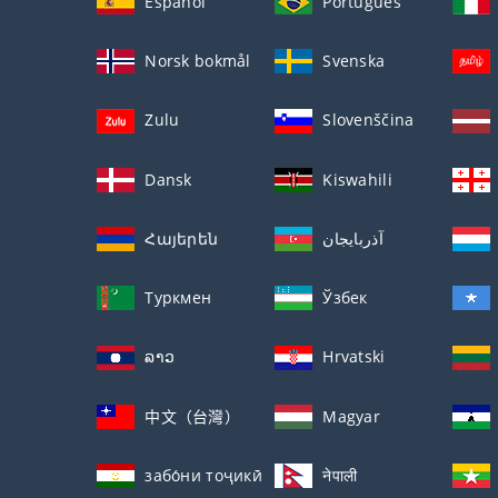
Español
Português
Norsk bokmål
Svenska
Zulu
Slovenščina
Dansk
Kiswahili
Հայերեն
آذربايجان
Туркмен
Ўзбек
ລາວ
Hrvatski
中文（台灣）
Magyar
забо́ни тоҷикӣ́
नेपाली