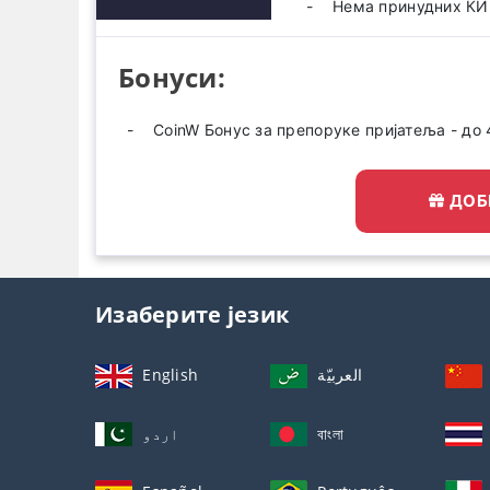
Нема принудних КИ
Бонуси:
CoinW Бонус за препоруке пријатеља - до
ДОБ
Изаберите језик
English
العربيّة
اردو
বাংলা