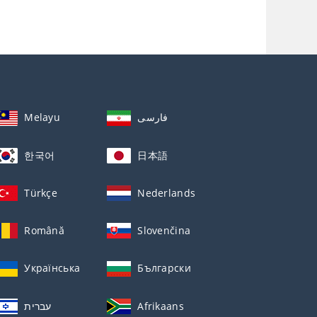
Melayu
فارسی
한국어
日本語
Türkçe
Nederlands
Română
Slovenčina
Українська
Български
עברית
Afrikaans