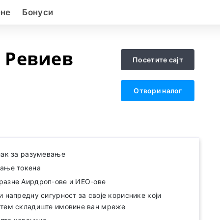
ене
Бонуси
 Ревиев
Посетите сајт
Отвори налог
лак за разумевање
вање токена
разне Аирдроп-ове и ИЕО-ове
и напредну сигурност за своје кориснике који
стем складиште имовине ван мреже