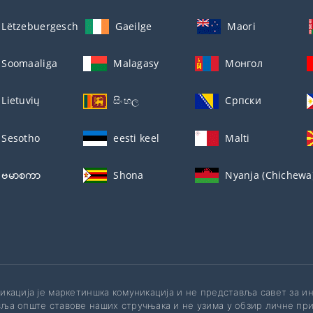
Lëtzebuergesch
Gaeilge
Maori
Soomaaliga
Malagasy
Монгол
Lietuvių
සිංහල
Српски
Sesotho
eesti keel
Malti
ဗမာစကာ
Shona
Nyanja (Chichewa
икација је маркетиншка комуникација и не представља савет за 
ља опште ставове наших стручњака и не узима у обзир личне при