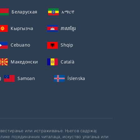
Беларуская
አማርኛ
Кыргызча
ភាសាខ្មែរ
Cebuano
Shqip
Македонски
Català
)
Samoan
Íslenska
инвестирање или истраживање. Његов садржај
лике појединачних читалаца, искуство улагања или