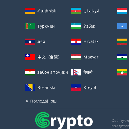
Հայերեն
آذربايجان
Туркмен
Ўзбек
ລາວ
Hrvatski
中文（台灣）
Magyar
забо́ни тоҷикӣ́
नेपाली
Bosanski
Kreyòl
Погледај још
Ова публ
представ