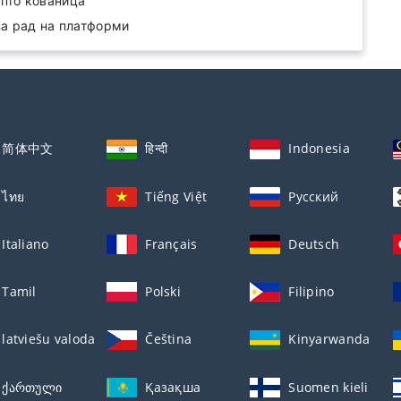
пто кованица
за рад на платформи
简体中文
हिन्दी
Indonesia
ไทย
Tiếng Việt
Русский
Italiano
Français
Deutsch
Tamil
Polski
Filipino
latviešu valoda
Čeština
Kinyarwanda
ქართული
Қазақша
Suomen kieli