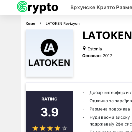
Врхунске Крипто Разм
Хоме
LATOKEN Revizyon
LATOKEN
Estonia
Основан:
2017
Добар интерфејс и 
RATING
Одлично за зарађи
3.9
Размена подржава 
Нуди веома високу 
подржавају 2фа си
☆
★
☆
★
☆
★
☆
★
☆
★