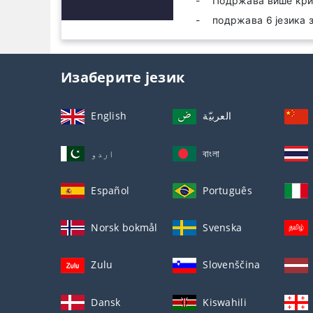
Подржава више кри
подржава 6 језика 
Изаберите језик
English
العربيّة
اردو
বাংলা
Español
Português
Norsk bokmål
Svenska
Zulu
Slovenščina
Dansk
Kiswahili