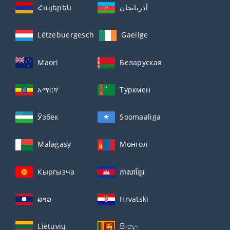
Հայերեն
آذربايجان
Lëtzebuergesch
Gaeilge
Maori
Беларуская
አማርኛ
Туркмен
Ўзбек
Soomaaliga
Malagasy
Монгол
Кыргызча
ភាសាខ្មែរ
ລາວ
Hrvatski
Lietuvių
සිංහල