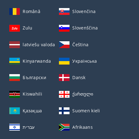
Română
Slovenčina
Zulu
Slovenščina
latviešu valoda
Čeština
Kinyarwanda
Українська
Български
Dansk
Kiswahili
ქართული
Қазақша
Suomen kieli
עברית
Afrikaans