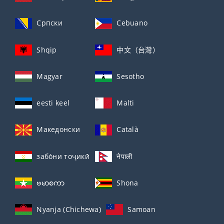
Српски
Cebuano
Shqip
中文（台灣）
Magyar
Sesotho
eesti keel
Malti
Македонски
Català
забо́ни тоҷикӣ́
नेपाली
ဗမာစကာ
Shona
Nyanja (Chichewa)
Samoan