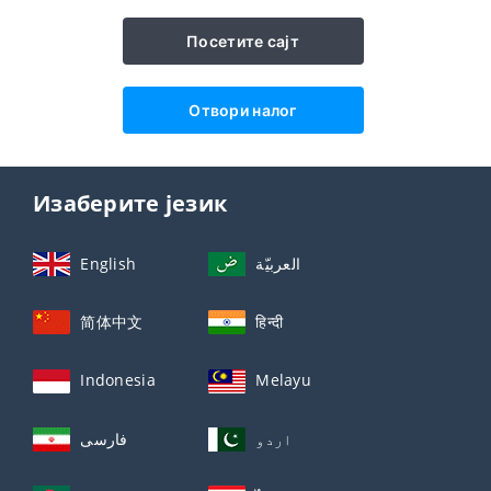
Посетите сајт
Отвори налог
Изаберите језик
English
العربيّة
简体中文
हिन्दी
Indonesia
Melayu
اردو
فارسی