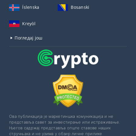
Íslenska
Bosanski
Kreyòl
Погледај још
Ова публикација је маркетиншка комуникација и не
представља савет за инвестирање или истраживање.
Његов садржај представља опште ставове наших
стручњака и не узима у обзир личне прилике