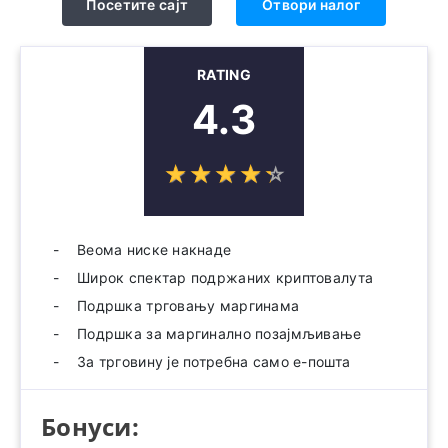
Посетите сајт
Отвори налог
RATING
4.3
☆
★
☆
★
☆
★
☆
★
☆
★
Веома ниске накнаде
Широк спектар подржаних криптовалута
Подршка трговању маргинама
Подршка за маргинално позајмљивање
За трговину је потребна само е-пошта
Бонуси: