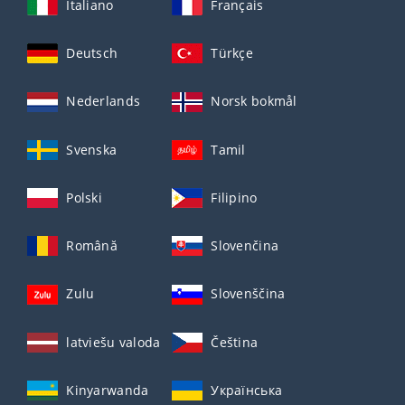
Italiano
Français
Deutsch
Türkçe
Nederlands
Norsk bokmål
Svenska
Tamil
Polski
Filipino
Română
Slovenčina
Zulu
Slovenščina
latviešu valoda
Čeština
Kinyarwanda
Українська