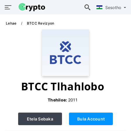
Sesotho
Lehae
BTCC Revizyon
BTCC Tlhahlobo
Thehiloe:
2011
Etela Sebaka
Bula Account