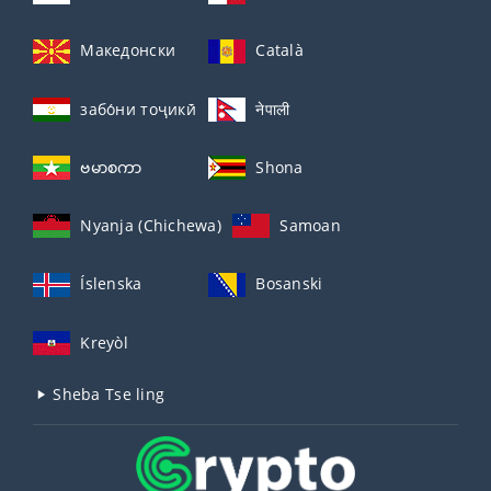
Македонски
Català
забо́ни тоҷикӣ́
नेपाली
ဗမာစကာ
Shona
Nyanja (Chichewa)
Samoan
Íslenska
Bosanski
Kreyòl
Sheba Tse ling