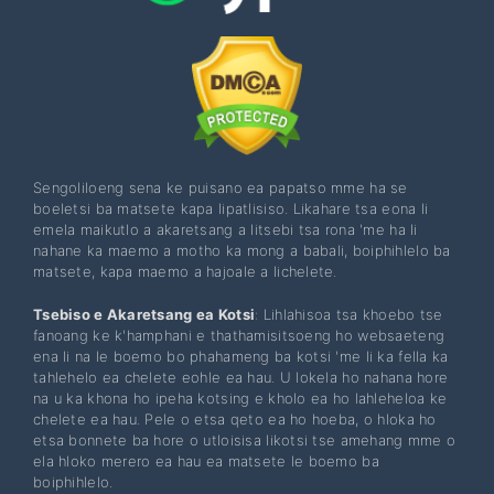
Sengoliloeng sena ke puisano ea papatso mme ha se
boeletsi ba matsete kapa lipatlisiso. Likahare tsa eona li
emela maikutlo a akaretsang a litsebi tsa rona 'me ha li
nahane ka maemo a motho ka mong a babali, boiphihlelo ba
matsete, kapa maemo a hajoale a lichelete.
Tsebiso e Akaretsang ea Kotsi
: Lihlahisoa tsa khoebo tse
fanoang ke k'hamphani e thathamisitsoeng ho websaeteng
ena li na le boemo bo phahameng ba kotsi 'me li ka fella ka
tahlehelo ea chelete eohle ea hau. U lokela ho nahana hore
na u ka khona ho ipeha kotsing e kholo ea ho lahleheloa ke
chelete ea hau. Pele o etsa qeto ea ho hoeba, o hloka ho
etsa bonnete ba hore o utloisisa likotsi tse amehang mme o
ela hloko merero ea hau ea matsete le boemo ba
boiphihlelo.