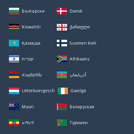
Български
Dansk
Kiswahili
ქართული
Қазақша
Suomen kieli
עברית
Afrikaans
Հայերեն
آذربايجان
Lëtzebuergesch
Gaeilge
Maori
Беларуская
አማርኛ
Туркмен