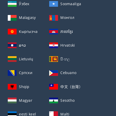
Ўзбек
Soomaaliga
Malagasy
Монгол
Кыргызча
ភាសាខ្មែរ
ລາວ
Hrvatski
Lietuvių
සිංහල
Српски
Cebuano
Shqip
中文（台灣）
Magyar
Sesotho
eesti keel
Malti