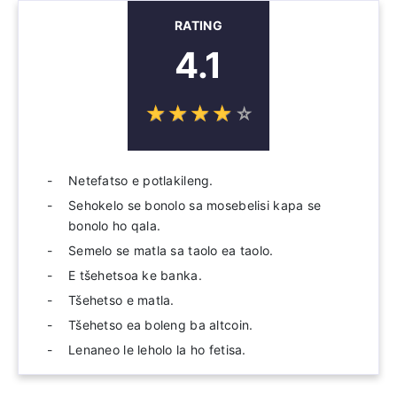
RATING
4.1
☆
★
☆
★
☆
★
☆
★
☆
★
Netefatso e potlakileng.
Sehokelo se bonolo sa mosebelisi kapa se
bonolo ho qala.
Semelo se matla sa taolo ea taolo.
E tšehetsoa ke banka.
Tšehetso e matla.
Tšehetso ea boleng ba altcoin.
Lenaneo le leholo la ho fetisa.