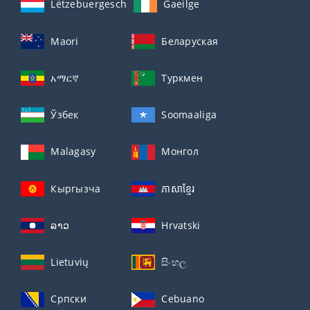
Lëtzebuergesch
Gaeilge
Maori
Беларуская
አማርኛ
Туркмен
Ўзбек
Soomaaliga
Malagasy
Монгол
Кыргызча
ភាសាខ្មែរ
ລາວ
Hrvatski
Lietuvių
සිංහල
Српски
Cebuano