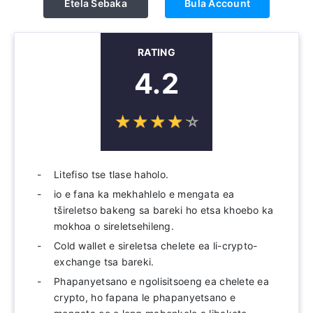
Etela Sebaka
Bula Account
RATING
4.2
☆
★
☆
★
☆
★
☆
★
☆
★
Litefiso tse tlase haholo.
io e fana ka mekhahlelo e mengata ea
tšireletso bakeng sa bareki ho etsa khoebo ka
mokhoa o sireletsehileng.
Cold wallet e sireletsa chelete ea li-crypto-
exchange tsa bareki.
Phapanyetsano e ngolisitsoeng ea chelete ea
crypto, ho fapana le phapanyetsano e