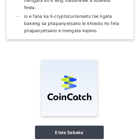
mengata eo e leng mabenkele a libakete
feela.
io e fana ka li-cryptocurrensets tse ngata
bakeng sa phapanyetsano le khoebo ho feta
phapanyetsano e mengata kajeno.
Etela Sebaka