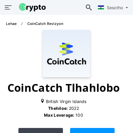
Sesotho
Lehae
CoinCatch Revizyon
CoinCatch Tlhahlobo
British Virgin Islands
Thehiloe:
2022
Max Leverage:
100