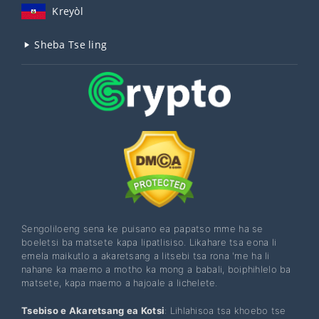
Kreyòl
Sheba Tse ling
Sengoliloeng sena ke puisano ea papatso mme ha se
boeletsi ba matsete kapa lipatlisiso. Likahare tsa eona li
emela maikutlo a akaretsang a litsebi tsa rona 'me ha li
nahane ka maemo a motho ka mong a babali, boiphihlelo ba
matsete, kapa maemo a hajoale a lichelete.
Tsebiso e Akaretsang ea Kotsi
: Lihlahisoa tsa khoebo tse