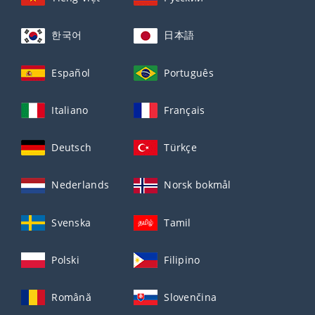
한국어
日本語
Español
Português
Italiano
Français
Deutsch
Türkçe
Nederlands
Norsk bokmål
Svenska
Tamil
Polski
Filipino
Română
Slovenčina