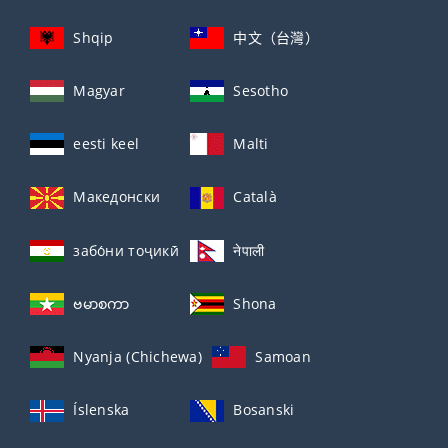
Shqip
中文（台灣）
Magyar
Sesotho
eesti keel
Malti
Македонски
Català
забо́ни тоҷикӣ́
नेपाली
ဗမာစကာ
Shona
Nyanja (Chichewa)
Samoan
Íslenska
Bosanski