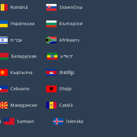
Română
Slovenčina
Українська
Български
עברית
Afrikaans
Беларуская
አማርኛ
Кыргызча
ភាសាខ្មែរ
Cebuano
Shqip
Македонски
Català
)
Samoan
Íslenska