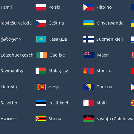
Tamil
Polski
Filipino
latviešu valoda
Čeština
Kinyarwanda
ქართული
Қазақша
Suomen kieli
Lëtzebuergesch
Gaeilge
Maori
Soomaaliga
Malagasy
Монгол
Lietuvių
සිංහල
Српски
Sesotho
eesti keel
Malti
ဗမာစကာ
Shona
Nyanja (Chichewa