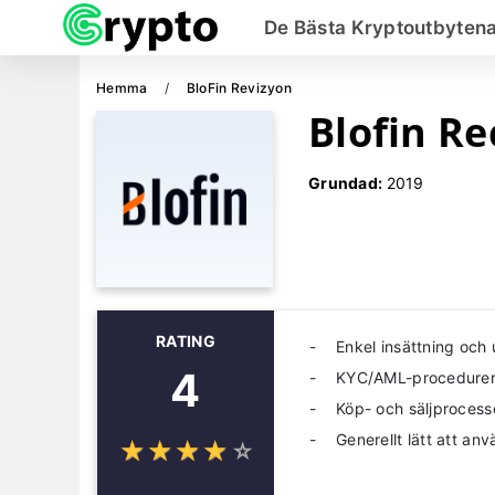
De Bästa Kryptoutbyten
Hemma
BloFin Revizyon
Blofin R
Grundad:
2019
RATING
Enkel insättning och 
4
KYC/AML-procedure
Köp- och säljprocess
Generellt lätt att an
☆
★
☆
★
☆
★
☆
★
☆
★