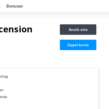
a
Bonusar
ecension
Besök sida
Öppet konto
uttag
r
en
vända