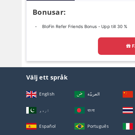
Bonusar:
BloFin Refer Friends Bonus - Upp till 30 %
F
Välj ett språk
English
العربيّة
اردو
বাংলা
Español
Português