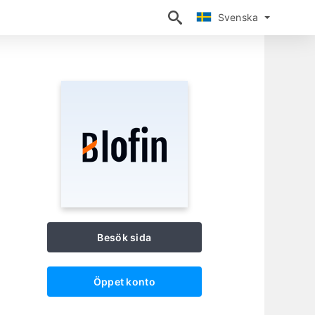
Svenska
Svenska
Besök sida
Öppet konto