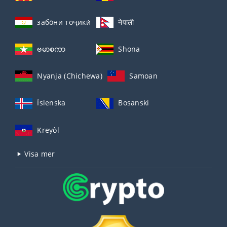
забо́ни тоҷикӣ́
नेपाली
ဗမာစကာ
Shona
Nyanja (Chichewa)
Samoan
Íslenska
Bosanski
Kreyòl
Visa mer