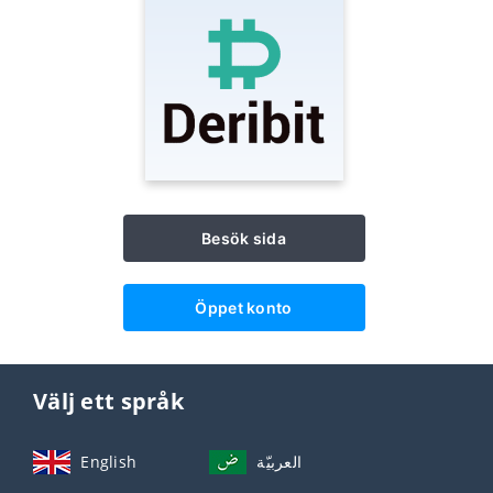
Besök sida
Öppet konto
Välj ett språk
English
العربيّة