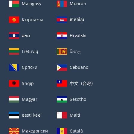
Malagasy
Монгол
Кыргызча
ភាសាខ្មែរ
ລາວ
Hrvatski
Lietuvių
සිංහල
Српски
Cebuano
Shqip
中文（台灣）
Magyar
Sesotho
eesti keel
Malti
Македонски
Català