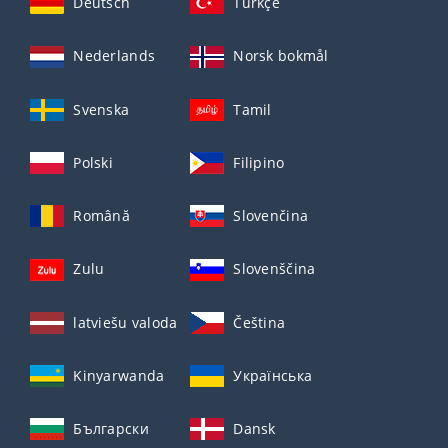
Deutsch
Türkçe
Nederlands
Norsk bokmål
Svenska
Tamil
Polski
Filipino
Română
Slovenčina
Zulu
Slovenščina
latviešu valoda
Čeština
Kinyarwanda
Українська
Български
Dansk