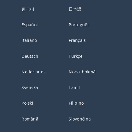
한국어
日本語
Español
Português
Italiano
Français
Deutsch
Türkçe
Nederlands
Norsk bokmål
Svenska
Tamil
Polski
Filipino
Română
Slovenčina