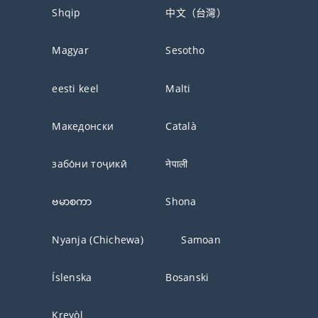
Shqip
中文（台灣）
Magyar
Sesotho
eesti keel
Malti
Македонски
Català
забо́ни тоҷикӣ́
नेपाली
ဗမာစကာ
Shona
Nyanja (Chichewa)
Samoan
Íslenska
Bosanski
Kreyòl