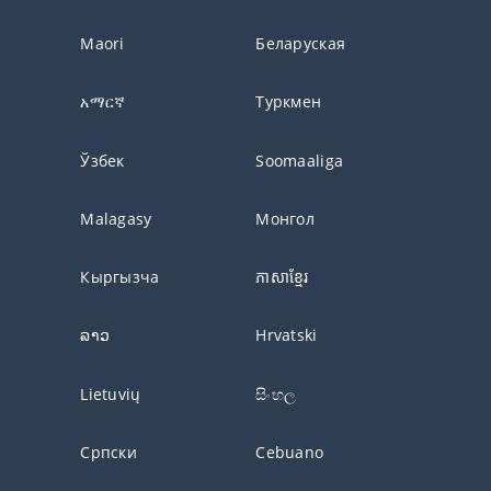
Maori
Беларуская
አማርኛ
Туркмен
Ўзбек
Soomaaliga
Malagasy
Монгол
Кыргызча
ភាសាខ្មែរ
ລາວ
Hrvatski
Lietuvių
සිංහල
Српски
Cebuano