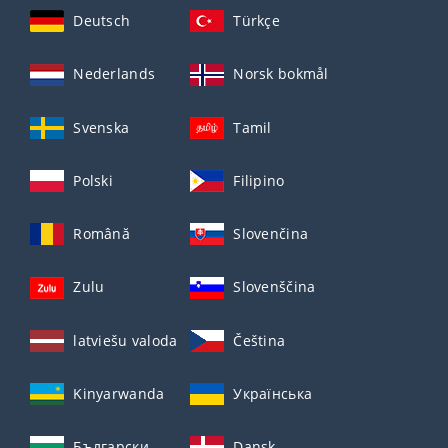
Deutsch
Türkçe
Nederlands
Norsk bokmål
Svenska
Tamil
Polski
Filipino
Română
Slovenčina
Zulu
Slovenščina
latviešu valoda
Čeština
Kinyarwanda
Українська
Български
Dansk