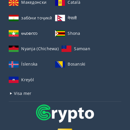
Македонски
Català
забо́ни тоҷикӣ́
नेपाली
ဗမာစကာ
Shona
Nyanja (Chichewa)
Samoan
Íslenska
Bosanski
Kreyòl
Visa mer