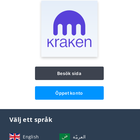
Besök sida
Öppet konto
Välj ett språk
English
العربيّة