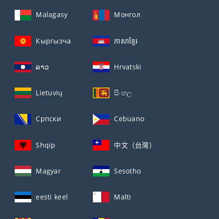
Malagasy
Монгол
Кыргызча
ភាសាខ្មែរ
ລາວ
Hrvatski
Lietuvių
සිංහල
Српски
Cebuano
Shqip
中文（台灣）
Magyar
Sesotho
eesti keel
Malti