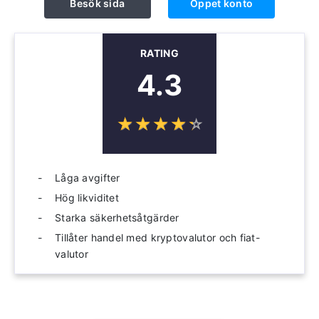
Besök sida
Öppet konto
RATING
4.3
☆
★
☆
★
☆
★
☆
★
☆
★
Låga avgifter
Hög likviditet
Starka säkerhetsåtgärder
Tillåter handel med kryptovalutor och fiat-
valutor