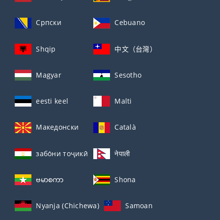
Српски
Cebuano
Shqip
中文（台灣）
Magyar
Sesotho
eesti keel
Malti
Македонски
Català
забо́ни тоҷикӣ́
नेपाली
ဗမာစကာ
Shona
Nyanja (Chichewa)
Samoan