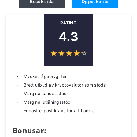
Besök sida
Öppet konto
RATING
4.3
☆
★
☆
★
☆
★
☆
★
☆
★
Mycket låga avgifter
Brett utbud av kryptovalutor som stöds
Marginalhandelsstöd
Marginal utlåningsstöd
Endast e-post krävs för att handla
Bonusar: