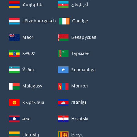
Հայերեն
آذربايجان
Lëtzebuergesch
Gaeilge
Maori
Беларуская
አማርኛ
Туркмен
Ўзбек
Soomaaliga
Malagasy
Монгол
Кыргызча
ភាសាខ្មែរ
ລາວ
Hrvatski
Lietuvių
සිංහල