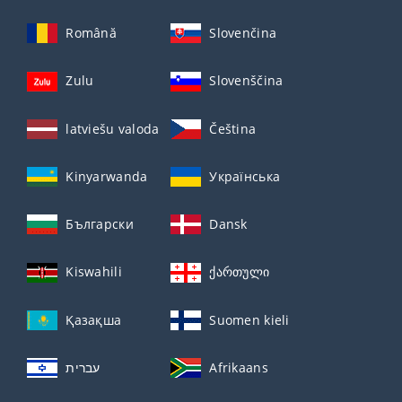
Română
Slovenčina
Zulu
Slovenščina
latviešu valoda
Čeština
Kinyarwanda
Українська
Български
Dansk
Kiswahili
ქართული
Қазақша
Suomen kieli
עברית
Afrikaans