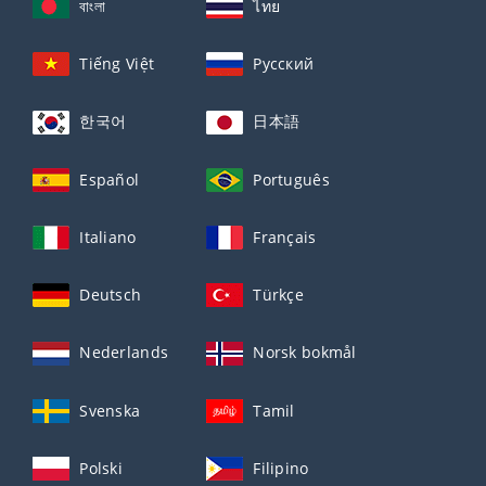
বাংলা
ไทย
Tiếng Việt
Русский
한국어
日本語
Español
Português
Italiano
Français
Deutsch
Türkçe
Nederlands
Norsk bokmål
Svenska
Tamil
Polski
Filipino