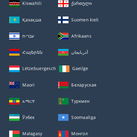
Kiswahili
ქართული
Қазақша
Suomen kieli
עברית
Afrikaans
Հայերեն
آذربايجان
Lëtzebuergesch
Gaeilge
Maori
Беларуская
አማርኛ
Туркмен
Ўзбек
Soomaaliga
Malagasy
Монгол