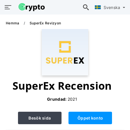
Svenska
Hemma
SuperEx Revizyon
SuperEx Recension
Grundad:
2021
Besök sida
Öppet konto