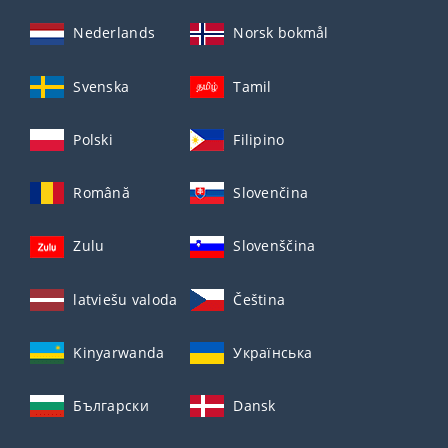
Nederlands
Norsk bokmål
Svenska
Tamil
Polski
Filipino
Română
Slovenčina
Zulu
Slovenščina
latviešu valoda
Čeština
Kinyarwanda
Українська
Български
Dansk