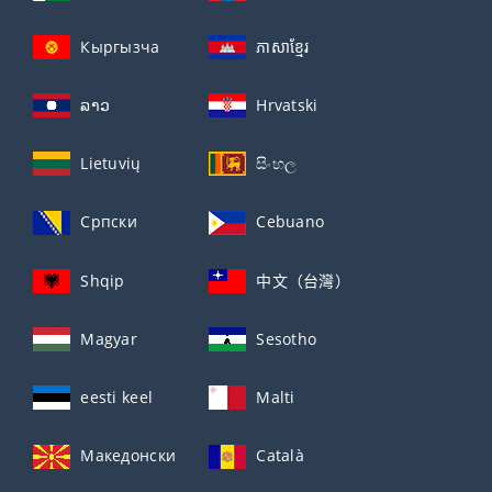
Кыргызча
ភាសាខ្មែរ
ລາວ
Hrvatski
Lietuvių
සිංහල
Српски
Cebuano
Shqip
中文（台灣）
Magyar
Sesotho
eesti keel
Malti
Македонски
Català