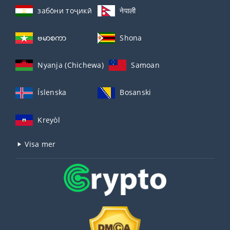
забо́ни тоҷикӣ́
नेपाली
ဗမာစကာ
Shona
Nyanja (Chichewa)
Samoan
Íslenska
Bosanski
Kreyòl
Visa mer