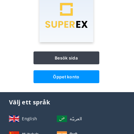
Besök sida
Öppet konto
Välj ett språk
English
العربيّة