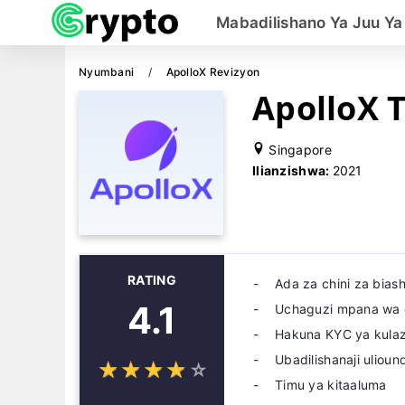
Mabadilishano Ya Juu Ya
Nyumbani
ApolloX Revizyon
ApolloX 
Singapore
Ilianzishwa:
2021
RATING
Ada za chini za bias
4.1
Uchaguzi mpana wa 
Hakuna KYC ya kula
Ubadilishanaji ulioun
☆
★
☆
★
☆
★
☆
★
☆
★
Timu ya kitaaluma