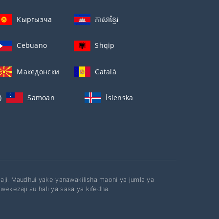
Кыргызча
ភាសាខ្មែរ
Cebuano
Shqip
Македонски
Català
)
Samoan
Íslenska
ezaji. Maudhui yake yanawakilisha maoni ya jumla ya
wekezaji au hali ya sasa ya kifedha.