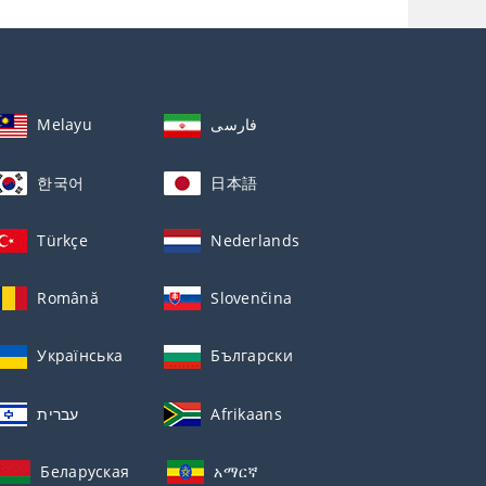
Melayu
فارسی
한국어
日本語
Türkçe
Nederlands
Română
Slovenčina
Українська
Български
עברית
Afrikaans
Беларуская
አማርኛ