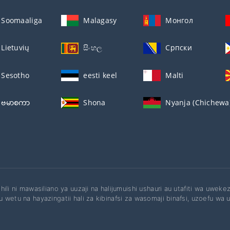
Soomaaliga
Malagasy
Монгол
Lietuvių
සිංහල
Српски
Sesotho
eesti keel
Malti
ဗမာစကာ
Shona
Nyanja (Chichewa
hili ni mawasiliano ya uuzaji na halijumuishi ushauri au utafiti wa uwek
 wetu na hayazingatii hali za kibinafsi za wasomaji binafsi, uzoefu wa u