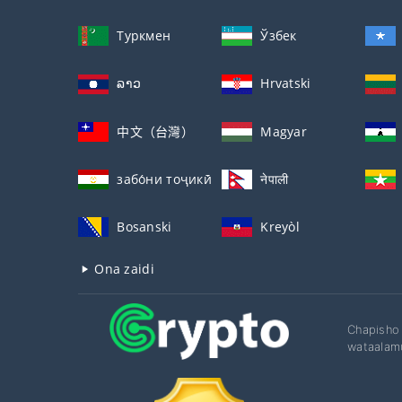
Туркмен
Ўзбек
ລາວ
Hrvatski
中文（台灣）
Magyar
забо́ни тоҷикӣ́
नेपाली
Bosanski
Kreyòl
Ona zaidi
Chapisho 
wataalamu