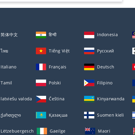
简体中文
हिन्दी
Indonesia
ไทย
Tiếng Việt
Русский
Italiano
Français
Deutsch
Tamil
Polski
Filipino
latviešu valoda
Čeština
Kinyarwanda
ქართული
Қазақша
Suomen kieli
Lëtzebuergesch
Gaeilge
Maori