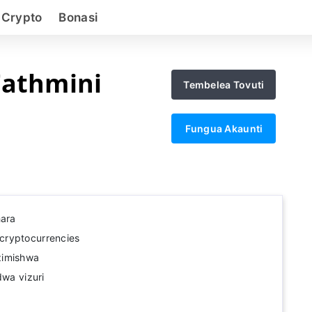
 Crypto
Bonasi
Tathmini
Tembelea Tovuti
Fungua Akaunti
hara
cryptocurrencies
zimishwa
dwa vizuri