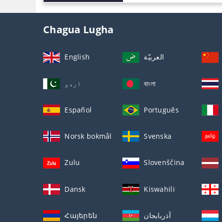
Chagua Lugha
English
العربيّة
اردو
বাংলা
Español
Português
Norsk bokmål
Svenska
Zulu
Slovenščina
Dansk
Kiswahili
Հայերեն
آذربايجان