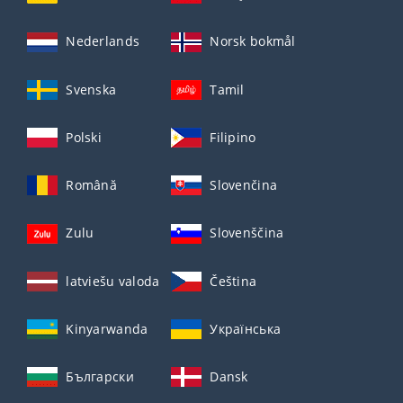
Nederlands
Norsk bokmål
Svenska
Tamil
Polski
Filipino
Română
Slovenčina
Zulu
Slovenščina
latviešu valoda
Čeština
Kinyarwanda
Українська
Български
Dansk