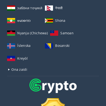
забо́ни тоҷикӣ́
नेपाली
ဗမာစကာ
Shona
Nyanja (Chichewa)
Samoan
Íslenska
Bosanski
Kreyòl
Ona zaidi