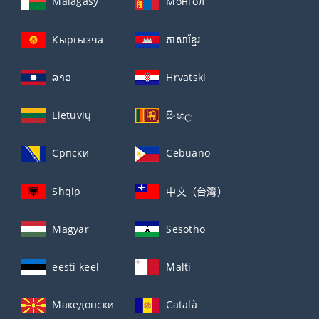
Malagasy
Монгол
Кыргызча
ភាសាខ្មែរ
ລາວ
Hrvatski
Lietuvių
සිංහල
Српски
Cebuano
Shqip
中文（台灣）
Magyar
Sesotho
eesti keel
Malti
Македонски
Català