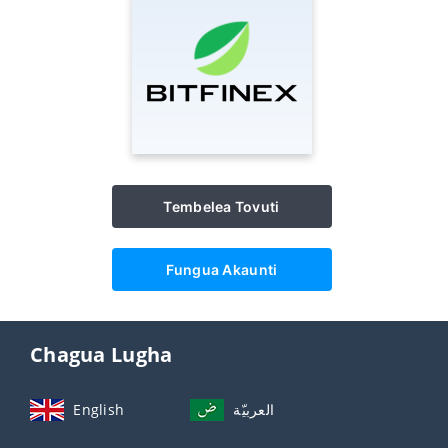
Tembelea Tovuti
Fungua Akaunti
Chagua Lugha
English
العربيّة