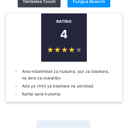
Tembelea Tovuti
Fungua Akaunti
RATING
4
☆
★
☆
★
☆
★
☆
★
☆
★
Aina mbalimbali za huduma, jozi za biashara,
na aina za utaratibu
Ada ya chini ya biashara na uondoaji
Rahisi sana kutumia