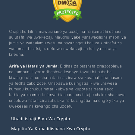
Chapisho hili ni mawasiliano ya uuzaji na halijumuishi ushauri
au utafiti wa uwekezaji. Maudhui yake yanawakilisha maoni ya
jumla ya wataalamu wetu na hayazingatii hali za kibinafsi za
wasomaji binafsi, uzoefu wa uwekezaji au hali ya sasa ya
kifedha.
Arifa ya Hatari ya Jumla
: Bidhaa za biashara zinazotolewa
na kampuni iliyoorodheshwa kwenye tovuti hii hubeba
kiwango cha juu cha hatari na zinaweza kusababisha hasara
ya fedha zako zote. Unapaswa kuzingatia ikiwa unaweza
kumudu kuchukua hatari kubwa ya kupoteza pesa zako.
Kabla ya kuamua kufanya biashara, unahitaji kuhakikisha kuwa
unaelewa hatari zinazohusika na kuzingatia malengo yako ya
uwekezaji na kiwango cha uzoefu.
Ubadilishaji Bora Wa Crypto
Mapitio Ya Kubadilishana Kwa Crypto