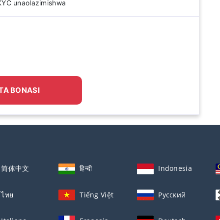
KYC unaolazimishwa
TA BONASI
简体中文
हिन्दी
Indonesia
ไทย
Tiếng Việt
Русский