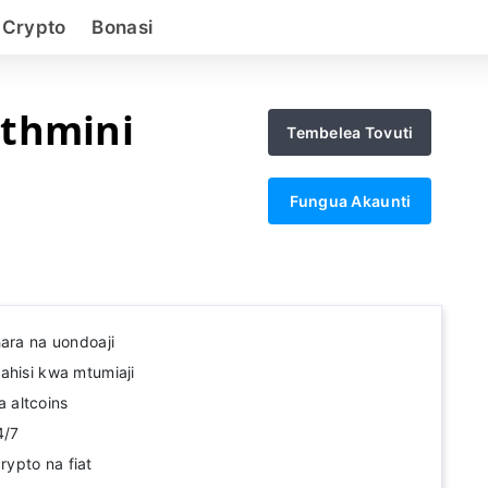
 Crypto
Bonasi
thmini
Tembelea Tovuti
Fungua Akaunti
hara na uondoaji
ahisi kwa mtumiaji
 altcoins
4/7
ypto na fiat