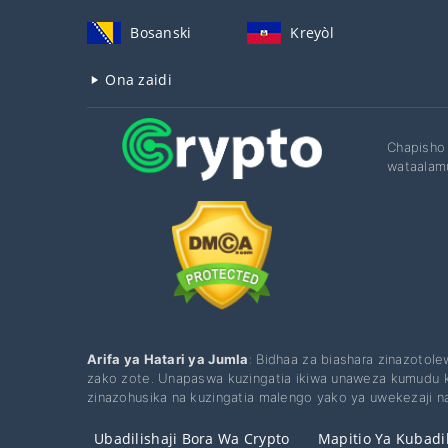
Bosanski
Kreyòl
Ona zaidi
Chapisho 
wataalamu
Arifa ya Hatari ya Jumla
: Bidhaa za biashara zinazotol
zako zote. Unapaswa kuzingatia ikiwa unaweza kumudu ku
zinazohusika na kuzingatia malengo yako ya uwekezaji n
Ubadilishaji Bora Wa Crypto
Mapitio Ya Kubadi