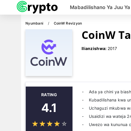
Mabadilishano Ya Juu Ya
Nyumbani
CoinW Revizyon
CoinW Ta
Ilianzishwa:
2017
Ada ya chini ya bias
RATING
Kubadilishana kwa ur
4.1
Uchaguzi mkubwa wa
Usaidizi wa wateja 2
☆
★
☆
★
☆
★
☆
★
☆
★
Uwezo wa kununua cr