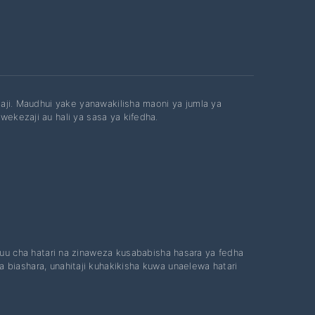
ezaji. Maudhui yake yanawakilisha maoni ya jumla ya
wekezaji au hali ya sasa ya kifedha.
uu cha hatari na zinaweza kusababisha hasara ya fedha
iashara, unahitaji kuhakikisha kuwa unaelewa hatari