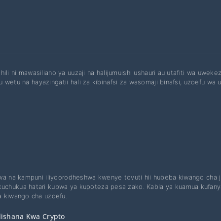
hili ni mawasiliano ya uuzaji na halijumuishi ushauri au utafiti wa uwek
 wetu na hayazingatii hali za kibinafsi za wasomaji binafsi, uzoefu wa u
ewa na kampuni iliyoorodheshwa kwenye tovuti hii hubeba kiwango cha j
chukua hatari kubwa ya kupoteza pesa zako. Kabla ya kuamua kufanya b
a kiwango cha uzoefu.
lishana Kwa Crypto