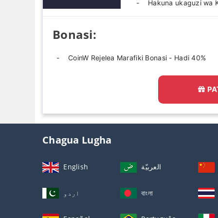
Hakuna ukaguzi wa 
Bonasi:
CoinW Rejelea Marafiki Bonasi - Hadi 40%
PA
Chagua Lugha
English
العربيّة
اردو
বাংলা