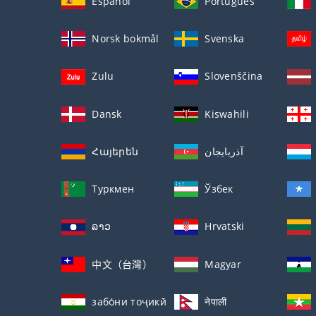
Español
Português
Norsk bokmål
Svenska
Zulu
Slovenščina
Dansk
Kiswahili
Հայերեն
آذربايجان
Туркмен
Ўзбек
ລາວ
Hrvatski
中文（台灣）
Magyar
забо́ни тоҷикӣ́
नेपाली