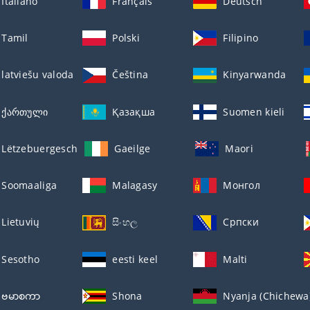
Italiano
Français
Deutsch
Tamil
Polski
Filipino
latviešu valoda
Čeština
Kinyarwanda
ქართული
Қазақша
Suomen kieli
Lëtzebuergesch
Gaeilge
Maori
Soomaaliga
Malagasy
Монгол
Lietuvių
සිංහල
Српски
Sesotho
eesti keel
Malti
ဗမာစကာ
Shona
Nyanja (Chichewa