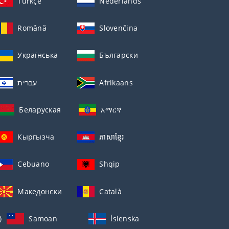
Türkçe
Nederlands
Română
Slovenčina
Українська
Български
עברית
Afrikaans
Беларуская
አማርኛ
Кыргызча
ភាសាខ្មែរ
Cebuano
Shqip
Македонски
Català
)
Samoan
Íslenska