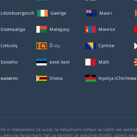
Lëtzebuergesch
Gaeilge
Maori
Soomaaliga
Malagasy
Монгол
Lietuvių
සිංහල
Српски
Sesotho
eesti keel
Malti
ဗမာစကာ
Shona
Nyanja (Chichewa
hili ni mawasiliano ya uuzaji na halijumuishi ushauri au utafiti wa uwek
 wetu na hayazingatii hali za kibinafsi za wasomaji binafsi, uzoefu wa u