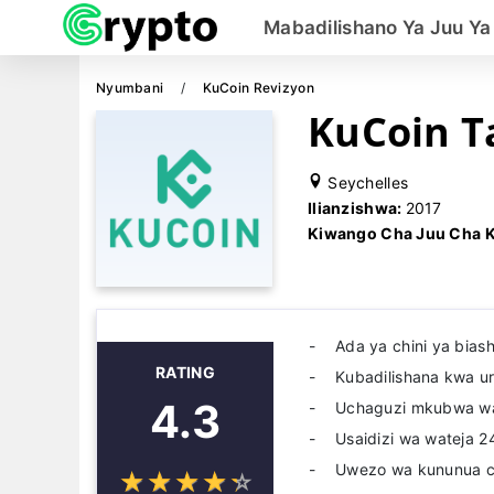
Mabadilishano Ya Juu Ya
Nyumbani
KuCoin Revizyon
KuCoin T
Seychelles
Ilianzishwa:
2017
Kiwango Cha Juu Cha 
Ada ya chini ya bias
RATING
Kubadilishana kwa ur
4.3
Uchaguzi mkubwa wa
Usaidizi wa wateja 2
Uwezo wa kununua cr
☆
★
☆
★
☆
★
☆
★
☆
★