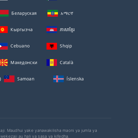
Беларуская
አማርኛ
Кыргызча
ភាសាខ្មែរ
Cebuano
Shqip
Македонски
Català
)
Samoan
Íslenska
ezaji. Maudhui yake yanawakilisha maoni ya jumla ya
wekezaji au hali ya sasa ya kifedha.