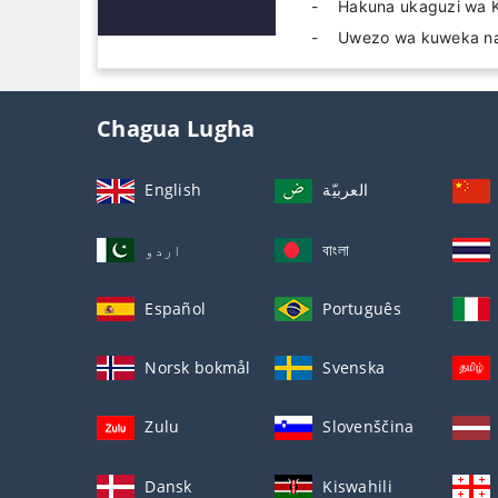
Hakuna ukaguzi wa 
Uwezo wa kuweka na
Chagua Lugha
English
العربيّة
اردو
বাংলা
Español
Português
Norsk bokmål
Svenska
Zulu
Slovenščina
Dansk
Kiswahili