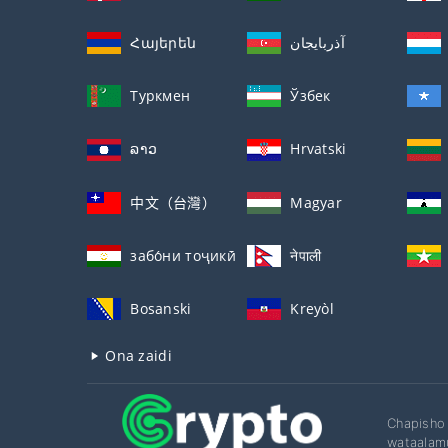
Հայերեն
آذربايجان
Туркмен
Ўзбек
ລາວ
Hrvatski
中文（台灣）
Magyar
забо́ни тоҷикӣ́
नेपाली
Bosanski
Kreyòl
Ona zaidi
Chapisho 
wataalamu