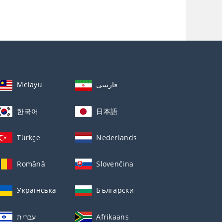
Melayu
فارسی
한국어
日本語
Türkçe
Nederlands
Română
Slovenčina
Українська
Български
עברית
Afrikaans