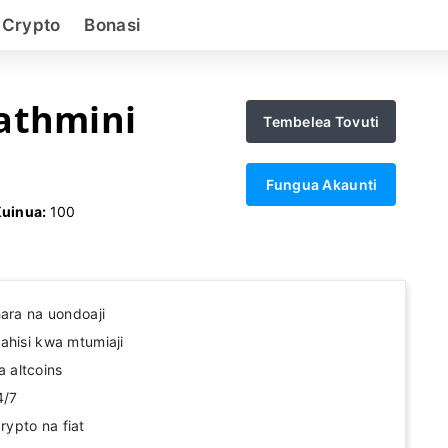
 Crypto
Bonasi
athmini
Tembelea Tovuti
Fungua Akaunti
Kuinua:
100
hara na uondoaji
ahisi kwa mtumiaji
 altcoins
4/7
ypto na fiat