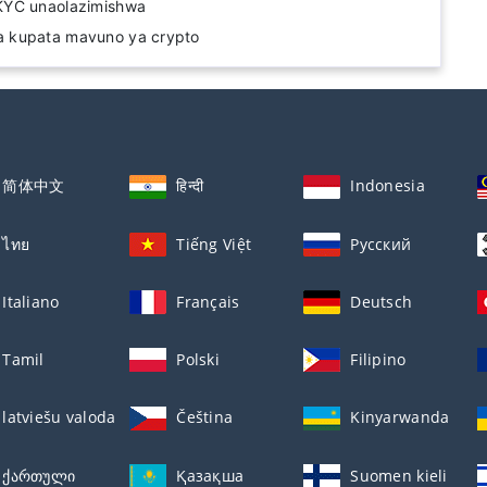
KYC unaolazimishwa
 kupata mavuno ya crypto
简体中文
हिन्दी
Indonesia
ไทย
Tiếng Việt
Русский
Italiano
Français
Deutsch
Tamil
Polski
Filipino
latviešu valoda
Čeština
Kinyarwanda
ქართული
Қазақша
Suomen kieli